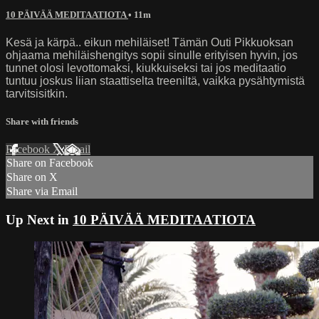
10 PÄIVÄÄ MEDITAATIOTA
• 11m
Kesä ja kärpä.. eikun mehiläiset! Tämän Outi Pikkuoksan
ohjaama mehiläishengitys sopii sinulle erityisen hyvin, jos
tunnet olosi levottomaksi, kiukkuiseksi tai jos meditaatio
tuntuu joskus liian staattiselta treeniltä, vaikka pysähtymistä
tarvitsisitkin.
Share with friends
Facebook
X
Email
Share on Facebook
Share on X
Share via Email
Up Next in
10 PÄIVÄÄ MEDITAATIOTA