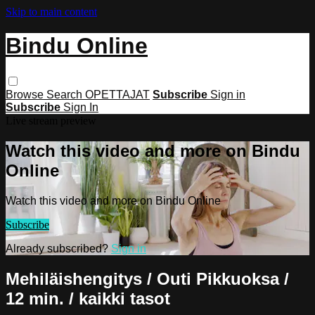
Skip to main content
Bindu Online
Browse
Search
OPETTAJAT
Subscribe
Sign in
Subscribe
Sign In
Live stream preview
Watch this video and more on Bindu
Online
Watch this video and more on Bindu Online
Subscribe
Already subscribed?
Sign in
Mehiläishengitys / Outi Pikkuoksa /
12 min. / kaikki tasot