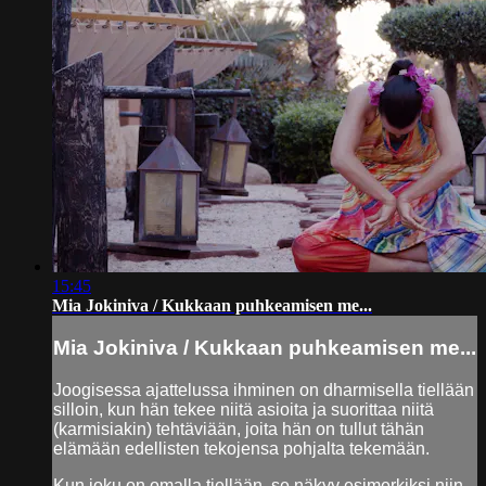
15:45
Mia Jokiniva / Kukkaan puhkeamisen me...
Mia Jokiniva / Kukkaan puhkeamisen me...
Joogisessa ajattelussa ihminen on dharmisella tiellään
silloin, kun hän tekee niitä asioita ja suorittaa niitä
(karmisiakin) tehtäviään, joita hän on tullut tähän
elämään edellisten tekojensa pohjalta tekemään.
Kun joku on omalla tiellään, se näkyy esimerkiksi niin,