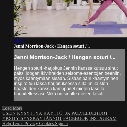
44:32
Jenni Morrison-Jack / Hengen soturi /...
Jenni Morrison-Jack / Hengen soturi /...
Hengen soturi -harjoitus Jennin kanssa kutsuu sinut
paitsi joogan ikivihreiden seisoma-asentojen treeniin,
myös kääntymään sisään. Sisään päin kääntyminen
inspiroituu tässä harjoituksessa siitä, millaisten
haasteiden kanssa kamppailet mielen tasolla
harjoitellessasi. Mikä on sinulle mielen tasoll...
Load More
USEIN KYSYTTYÄ
KÄYTTÖ- JA PALVELUEHDOT
YKSITYISYYSKÄYTÄNNÖT
FACEBOOK
INSTAGRAM
Help
Terms
Privacy
Cookies
Sign in