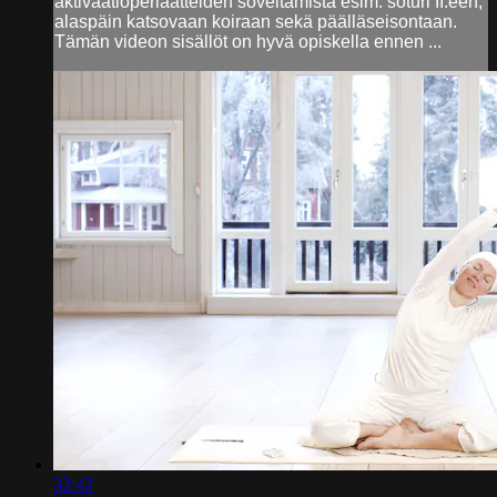
aktivaatioperiaatteiden soveltamista esim. soturi II:een,
alaspäin katsovaan koiraan sekä päälläseisontaan.
Tämän videon sisällöt on hyvä opiskella ennen ...
32:42