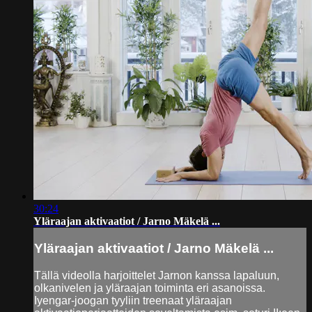
30:24
Yläraajan aktivaatiot / Jarno Mäkelä ...
Yläraajan aktivaatiot / Jarno Mäkelä ...
Tällä videolla harjoittelet Jarnon kanssa lapaluun,
olkanivelen ja yläraajan toiminta eri asanoissa.
Iyengar-joogan tyyliin treenaat yläraajan