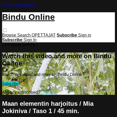
Skip to main content
Bindu Online
Browse
Search
OPETTAJAT
Subscribe
Sign in
Subscribe
Sign In
Live stream preview
Watch this video and more on Bindu
Online
Watch this video and more on Bindu Online
Subscribe
Already subscribed?
Sign in
Maan elementin harjoitus / Mia
Jokiniva / Taso 1 / 45 min.