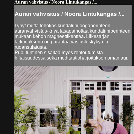
Auran vahvistus / Noora Lintukangas /...
Auran vahvistus / Noora Lintukangas /...
Lyhyt mutta tehokas kundaliinijoogaperinteen
auranvahvistus-kriya tasapainottaa kundaliiniperinteen
mukaan kehon magneettikenttää. Liikesarjan
tarkoituksena on parantaa vastustuskykyä ja
ruoansulatusta.
Puolituntinen sisältää myös rentoutumista
hiljaisuudessa sekä meditaatioharjoituksen oman aur...