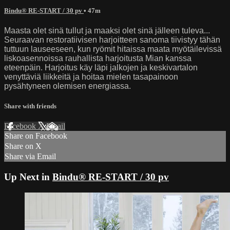
Bindu® RE-START / 30 pv
• 47m
Maasta olet sinä tullut ja maaksi olet sinä jälleen tuleva...
Seuraavan restoratiivisen harjoitteen sanoma tiivistyy tähän
tuttuun lauseeseen, kun ryömit hitaissa maata myötäilevissä
liskoasennoissa rauhallista harjoitusta Mian kanssa
eteenpäin. Harjoitus käy läpi jalkojen ja keskivartalon
venyttäviä liikkeitä ja hoitaa mielen tasapainoon
pysähtyneen olemisen energiassa.
Share with friends
Facebook
X
Email
Share on Facebook
Share on X
Share via Email
Up Next in
Bindu® RE-START / 30 pv