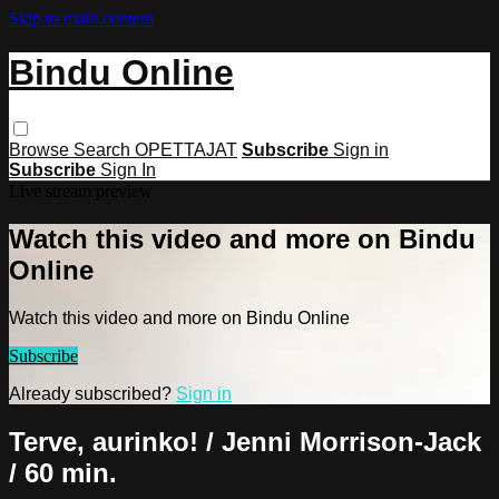
Skip to main content
Bindu Online
Browse
Search
OPETTAJAT
Subscribe
Sign in
Subscribe
Sign In
Live stream preview
Watch this video and more on Bindu
Online
Watch this video and more on Bindu Online
Subscribe
Already subscribed?
Sign in
Terve, aurinko! / Jenni Morrison-Jack
/ 60 min.