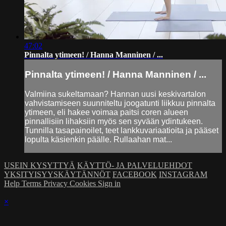
47:02
Pinnalta ytimeen! / Hanna Manninen / ...
Pinnalta ytimeen! / Hanna Manninen / ...
Valmiina sukeltamaan? Hannan uusi keskivartalon
vahvistamiseen suunniteltu joogatunti liikkuu pinnalta
ytimeen, eli hakee voimaa paitsi coren alueen
pinnallisiin lihaksiin myös sen syvään ydintukeen.
Tunnilla tasapainoilet, teet lankkuvariaatioita ja pääset
lopulta käsienkin päälle. Rullaahan mat...
USEIN KYSYTTYÄ
KÄYTTÖ- JA PALVELUEHDOT
YKSITYISYYSKÄYTÄNNÖT
FACEBOOK
INSTAGRAM
Help
Terms
Privacy
Cookies
Sign in
×