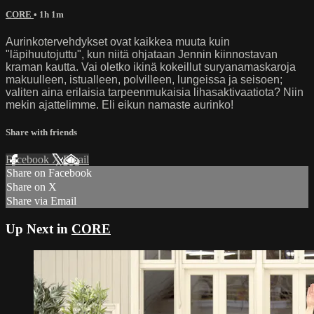
CORE
• 1h 1m
Aurinkotervehdykset ovat kaikkea muuta kuin
"läpihuutojuttu", kun niitä ohjataan Jennin kiinnostavan
kraman kautta. Vai oletko ikinä kokeillut suryanamaskaroja
makuulleen, istualleen, polvilleen, lungeissa ja seisoen;
valiten aina erilaisia tarpeenmukaisia lihasaktivaatiota? Niin
mekin ajattelimme. Eli eikun namaste aurinko!
Share with friends
Facebook
X
Email
Share on Facebook
Share on X
Share via Email
Up Next in
CORE