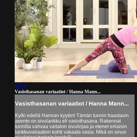
46:32
Vasisthasanan variaatiot / Hanna Mann...
Vasisthasanan variaatiot / Hanna Mann...
Kylki edellä Hannan kyytiin! Tämän tunnin haastavin
asento on sivulankku eli vasisthasana. Rakennat
tunnilla vahvaa vartalon sivulinjaa ja etenet erilaisin
lankkuvariaation kohti vakaata vasia. Mikä on sinun