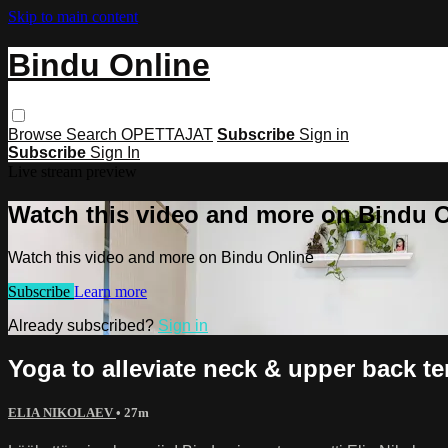
Skip to main content
Bindu Online
Browse
Search
OPETTAJAT
Subscribe
Sign in
Subscribe
Sign In
Live stream preview
Watch this video and more on Bindu 
Watch this video and more on Bindu Online
Subscribe
Learn more
Already subscribed?
Sign in
Yoga to alleviate neck & upper back ten
ELIA NIKOLAEV
• 27m