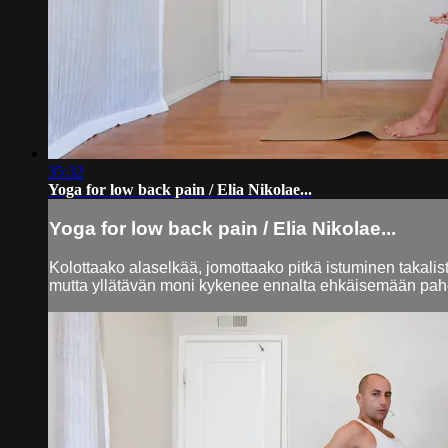
35:32
Yoga for low back pain / Elia Nikolae...
Yoga for low back pain / Elia Nikolae...
Kolottaako alaselkää, jomottaako pitkä istuminen takalis
mutta yllätävän moni kykenee ennalta ehkäisemään pahemma