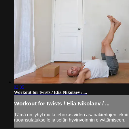
03:35
Workout for twists / Elia Nikolaev / ...
Workout for twists / Elia Nikolaev / ...
Tämä on lyhyt mutta tehokas video asanakiertojen tekniik
ruoansulatukselle ja selän hyvinvoinnin elvyttämiseen.