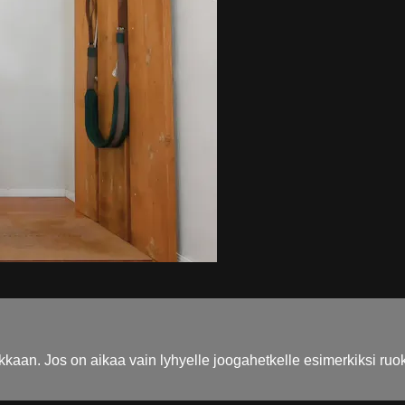
kaan. Jos on aikaa vain lyhyelle joogahetkelle esimerkiksi ruoka