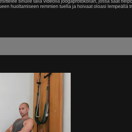
sittelee sinulle tällä videolla joogaprotokollan, jossa saat help
lueen huoltamiseen remmien tuella ja hoivaat oloasi lempeällä tre