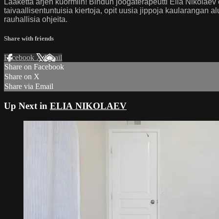
Lääkettä arjen kuormiin! Bindun joogaterapeutti Elia Nikolaev e
taivaallisentuntuisia kiertoja, opit uusia jippoja kaularangan a
rauhallisia ohjeita.
Share with friends
Facebook
X
Email
Share on Facebook
Share on X
Share via Email
Up Next in
ELIA NIKOLAEV