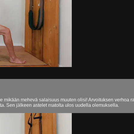
se mikään mehevä salaisuus muuten olisi! Arvoituksen verhoa raot
ita. Sen jälkeen astelet matolta ulos uudella olemuksella.