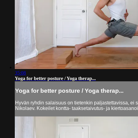
35:08
Yoga for better posture / Yoga therap...
Yoga for better posture / Yoga therap...
Hyvän ryhdin salaisuus on tietenkin paljastettavissa, ei 
Nikolaev. Kokeilet kontta- taaksetaivutus- ja kiertoasano