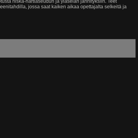
otusta niska-hartiaseudun ja yläselän jännityksiin. Teet
enitahdilla, jossa saat kaiken aikaa opettajalta selkeitä ja