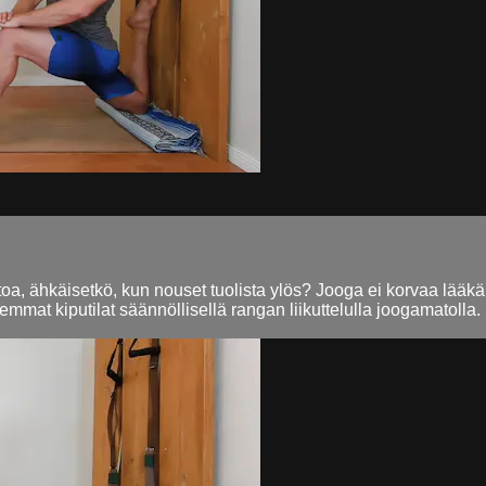
toa, ähkäisetkö, kun nouset tuolista ylös? Jooga ei korvaa lääkä
t kiputilat säännöllisellä rangan liikuttelulla joogamatolla. 