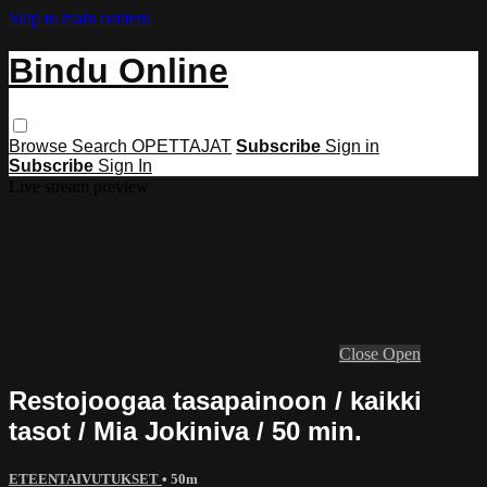
Skip to main content
Bindu Online
Browse
Search
OPETTAJAT
Subscribe
Sign in
Subscribe
Sign In
Live stream preview
Close
Open
Restojoogaa tasapainoon / kaikki
tasot / Mia Jokiniva / 50 min.
ETEENTAIVUTUKSET
• 50m