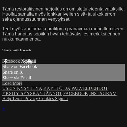
Tämä restoratiivinen harjoitus on omistettu eteentaivutuksille.
Huollat samalla myös lonkkanivelien sisä- ja ulkokierron
sekä ojennussuunnan venytykset.
Teet myös anuloma ja pratiloma pranaymaa rauhoittumiseen.
Tämä harjoitus sopiikin hyvin tehtäväksi esimerkiksi ennen
nukkumaanmenoa.
Share with friends
Facebook
X
Email
Share on Facebook
Share on X
Share via Email
Load More
USEIN KYSYTTYÄ
KÄYTTÖ- JA PALVELUEHDOT
YKSITYISYYSKÄYTÄNNÖT
FACEBOOK
INSTAGRAM
Help
Terms
Privacy
Cookies
Sign in
×