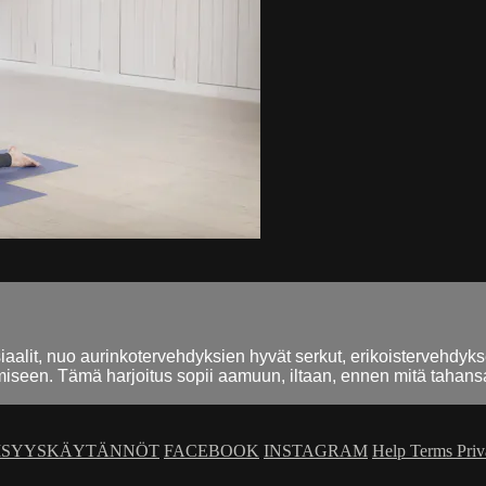
lit, nuo aurinkotervehdyksien hyvät serkut, erikoistervehdykse
iseen. Tämä harjoitus sopii aamuun, iltaan, ennen mitä tahansa
ISYYSKÄYTÄNNÖT
FACEBOOK
INSTAGRAM
Help
Terms
Pri