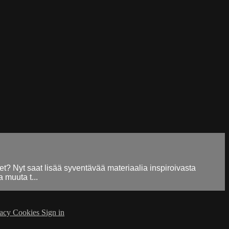
t? Nyt saat lisää syventävää materiaalia inspiroivasta
 muuta t...
vacy
Cookies
Sign in