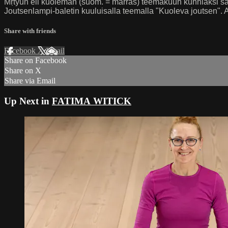
Mṛtyun eli kuoleman (suom. = marras) teemakuun kunniaksi saam
Joutsenlampi-baletin kuuluisalla teemalla "Kuoleva joutsen". 
Share with friends
Facebook
X
Email
Share on Facebook
Share on X
Share via Email
Up Next in
FATIMA WITICK