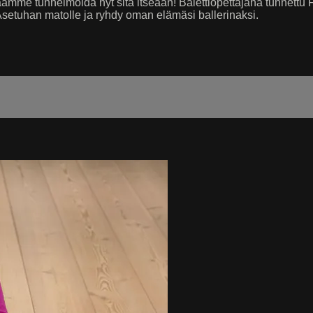
me tunnelmoida nyt sitä itseään! Balettiopettajana tunnettu Fati
Asetuhan matolle ja ryhdy oman elämäsi ballerinaksi.