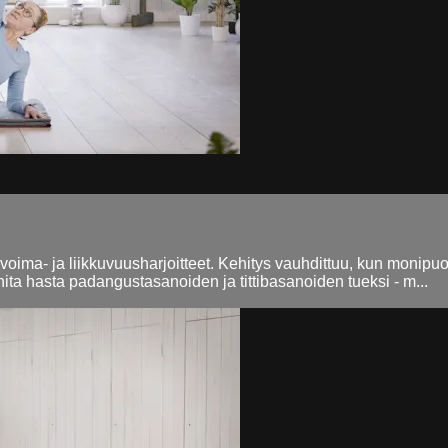
 voima- ja liikkuvuusharjoitteet. Kehitys vauhdittuu, kun monipu
hita hasta padangustasanoiden ja tittibasanoiden tueksi - m...