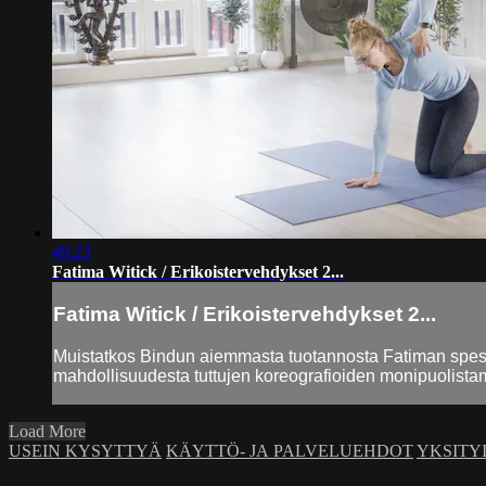
49:23
Fatima Witick / Erikoistervehdykset 2...
Fatima Witick / Erikoistervehdykset 2...
Muistatkos Bindun aiemmasta tuotannosta Fatiman spesiaa
mahdollisuudesta tuttujen koreografioiden monipuolistam
Load More
USEIN KYSYTTYÄ
KÄYTTÖ- JA PALVELUEHDOT
YKSITY