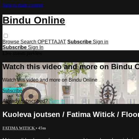
Skip to main content
Bindu Online
Browse
Search
OPETTAJAT
Subscribe
Sign in
Subscribe
Sign In
Live stream preview
Watch this video and more on Bindu 
Watch this video and more on Bindu Online
Subscribe
Already subscribed?
Sign in
Kuoleva joutsen / Fatima Witick / Floor
FATIMA WITICK
• 45m