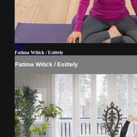
01:22
Fatima Witick / Esittely
Fatima Witick / Esittely