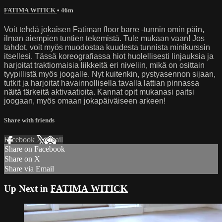
FATIMA WITICK
• 46m
Voit tehdä jokaisen Fatiman floor barre -tunnin omin päin,
ilman aiempien tuntien tekemistä. Tule mukaan vaan! Jos
tahdot, voit myös muodostaa kuudesta tunnista minikurssin
itsellesi. Tässä koreografiassa hiot huolellisesti linjauksia ja
harjoitat traktiomaisia liikkeitä eri niveliin, mikä on osittain
tyypillistä myös joogalle. Nyt kuitenkin, pystyasennon sijaan,
tutkit ja harjoitat havainnollisella tavalla lattian pinnassa
näitä tärkeitä aktivaatioita. Kannat opit mukanasi paitsi
joogaan, myös omaan jokapäiväiseen arkeen!
Share with friends
Facebook
X
Email
Share on Facebook
Share on X
Share via Email
Up Next in
FATIMA WITICK