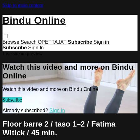
Skip to main content
Bindu Online
Browse
Search
OPETTAJAT
Subscribe
Sign in
Subscribe
Sign In
Live stream preview
Watch this video and more on Bindu
Online
Watch this video and more on Bindu Online
Subscribe
Already subscribed?
Sign in
Floor barre 2 / taso 1–2 / Fatima
Witick / 45 min.