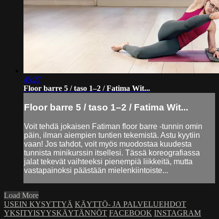
45:27
Floor barre 5 / taso 1–2 / Fatima Wit...
Floor barre 5 / taso 1–2 / Fatima Wit...
Voit tehdä jokaisen Fatiman floor barre -tunnin omin
päin, ilman aiempien tuntien tekemistä. Astu kyytiin
vaan! Jos tahdot, voit myös muodostaa kuudesta
tunnista minikurssin itsellesi. Tässä koreografiassa
jalat tekevät vaihteeksi pienempiä liikkeitä, mutta
vastapainoksi päästään mielenkiintoiste...
Load More
USEIN KYSYTTYÄ
KÄYTTÖ- JA PALVELUEHDOT
YKSITYISYYSKÄYTÄNNÖT
FACEBOOK
INSTAGRAM