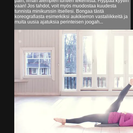
päin, ilman aiempien tuntien tekemistä. Hyppää kyytiin
vaan! Jos tahdot, voit myös muodostaa kuudesta
tunnista minikurssin itsellesi. Bongaa tästä
koreografiasta esimerkiksi aukikierron vastaliikkeitä ja
muita uusia ajatuksia perinteisen joogah...