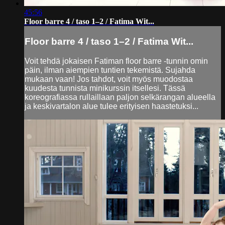
45:56
Floor barre 4 / taso 1–2 / Fatima Wit...
Floor barre 4 / taso 1–2 / Fatima Wit...
Voit tehdä jokaisen Fatiman floor barre -tunnin omin
päin, ilman aiempien tuntien tekemistä. Sujahda
mukaan vaan! Jos tahdot, voit myös muodostaa
kuudesta tunnista minikurssin itsellesi. Tässä
koreografiassa rullaillaan paljon selkärangan alueella
ja keskivartalon alue tulee erityisen haastetuksi...