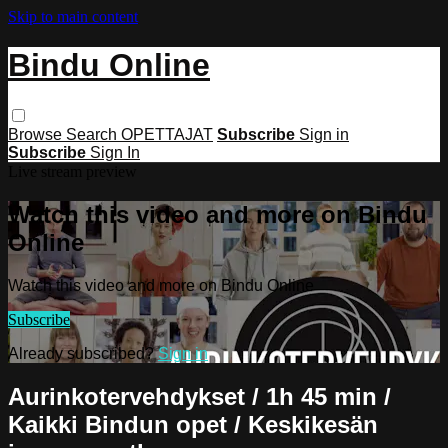
Skip to main content
Bindu Online
Browse
Search
OPETTAJAT
Subscribe
Sign in
Subscribe
Sign In
Live stream preview
Watch this video and more on Bindu
Online
Watch this video and more on Bindu Online
Subscribe
Already subscribed?
Sign in
Aurinkotervehdykset / 1h 45 min /
Kaikki Bindun opet / Keskikesän