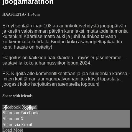
joogamarathon
HAASTEITA
• 1h 46m
Ei nyt sentään ihan 108:aa aurinkotervehdystä joogapäivän
ja kesän valoisimman päivän kunniaksi, mutta todella monta
kuitenkin! Kääräise matto auki ja juhli aurinkoa taivaan
korkeimmalla kohdalla Bindun koko asanaopettajakaartin
kera, haaste on heitetty!
.
Harjoitus on kaikkien halukkaiden – myös ei-jäsentemme –
saatavilla koko juhannusviikonlopun 2024.
.
PS. Kirjoita alle kommenttikenttään ja jaa muidenkin kanssa,
miten koit tämän auringonpalvonnan, jos käytit tapasta ja
joogasit koko harjoituksen asenteella loppuun!
Share with friends
Facebook
X
Email
Share on Facebook
Share on X
Share via Email
Load More