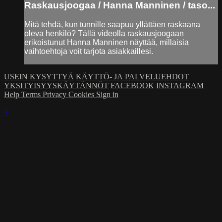
Raskausjoogaa / Hanna Manninen / taso...
Mitä tehdä, kun tunnille saapuu yllättäen raskaana
oleva henkilö? Tällä videolla raskausjoogaan
erikoistunut Hanna Manninen näyttää, millaisia
vaihtoehtoja voit tarjota asiakkaillesi.
USEIN KYSYTTYÄ
KÄYTTÖ- JA PALVELUEHDOT
YKSITYISYYSKÄYTÄNNÖT
FACEBOOK
INSTAGRAM
Help
Terms
Privacy
Cookies
Sign in
×