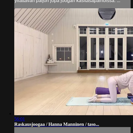
yllättävän paljon jopa joogan käsitasapainoissa. ...
56:01
Raskausjoogaa / Hanna Manninen / taso...