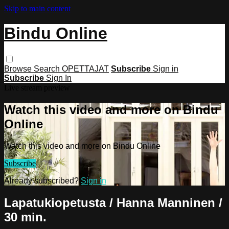
Skip to main content
Bindu Online
Browse
Search
OPETTAJAT
Subscribe
Sign in
Subscribe
Sign In
Live stream preview
Watch this video and more on Bindu
Online
Watch this video and more on Bindu Online
Subscribe
Already subscribed?
Sign in
Lapatukiopetusta / Hanna Manninen /
30 min.