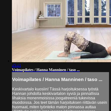
45:41
Voimapilates / Hanna Manninen / taso ...
Voimapilates / Hanna Manninen / taso ...
Keskivartalo kuosiin! Tässä harjoituksessa työstä
Hannan johdolla keskivartalon syviä ja pinnallisia
lihaksia monenmoisissa joogatreeniä tukevissa
muodoissa. Jos teet tämän harjoituksen riittävän usein
huomaat, miten työnteko maton pinnassa auttaa