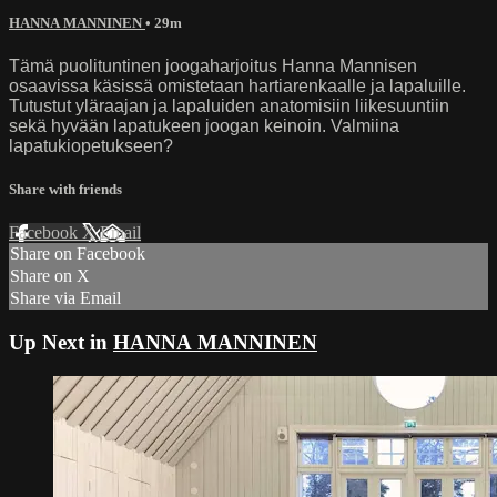
HANNA MANNINEN
• 29m
Tämä puolituntinen joogaharjoitus Hanna Mannisen
osaavissa käsissä omistetaan hartiarenkaalle ja lapaluille.
Tutustut yläraajan ja lapaluiden anatomisiin liikesuuntiin
sekä hyvään lapatukeen joogan keinoin. Valmiina
lapatukiopetukseen?
Share with friends
Facebook
X
Email
Share on Facebook
Share on X
Share via Email
Up Next in
HANNA MANNINEN