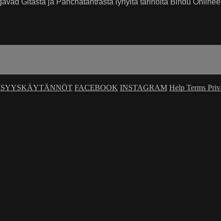
ad Gitasta ja Panchatantrasta lyhyitä tarinoita Bindu Onlinee
ISYYSKÄYTÄNNÖT
FACEBOOK
INSTAGRAM
Help
Terms
Pri