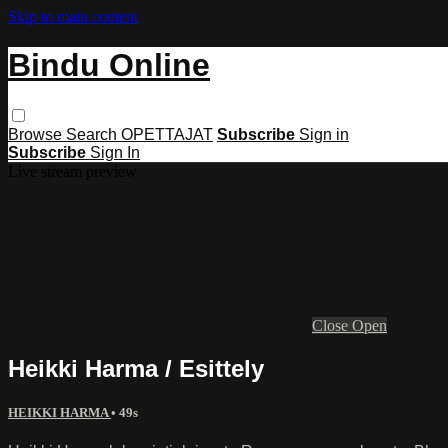
Skip to main content
Bindu Online
Browse
Search
OPETTAJAT
Subscribe
Sign in
Subscribe
Sign In
Live stream preview
Close
Open
Heikki Harma / Esittely
HEIKKI HARMA
• 49s