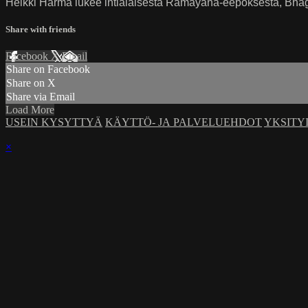
Heikki Harma lukee intialaisesta Ramayana-eepoksesta, Bhagav
Share with friends
Facebook
X
Email
Share on Facebook
Share on X
Share via Email
Load More
USEIN KYSYTTYÄ
KÄYTTÖ- JA PALVELUEHDOT
YKSITY
×