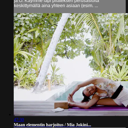
ja O. Käymme läpi pilateksen perusasioita
keskittymällä aina yhteen asiaan (esim. ...
47:30
Maan elementin harjoitus / Mia Jokini...