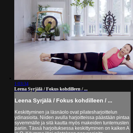
1:03:34
Leena Syrjälä / Fokus kohdilleen / ...
Leena Syrjälä / Fokus kohdilleen / ...
Keskittyminen ja läsnäolo ovat pilatesharjoittelun
ydinasioita. Niiden avulla harjoitteissa päästään pintaa
syvemmälle ja sitä kautta myös makeiden tuntemusten
pariin. Tässä harjoituksessa keskittyminen on kaiken A