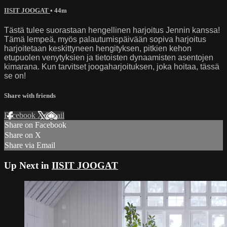
IISIT JOOGAT
• 44m
Tästä tulee suorastaan hengellinen harjoitus Jennin kanssa!
Tämä lempeä, myös palautumispäivään sopiva harjoitus
harjoitetaan keskittyneen hengityksen, pitkien kehon
etupuolen venytyksien ja tietoisten dynaamisten asentojen
kimarana. Kun tarvitset joogaharjoituksen, joka hoitaa, tässä
se on!
Share with friends
Facebook
X
Email
Share on Facebook
Share on X
Share via Email
Up Next in
IISIT JOOGAT