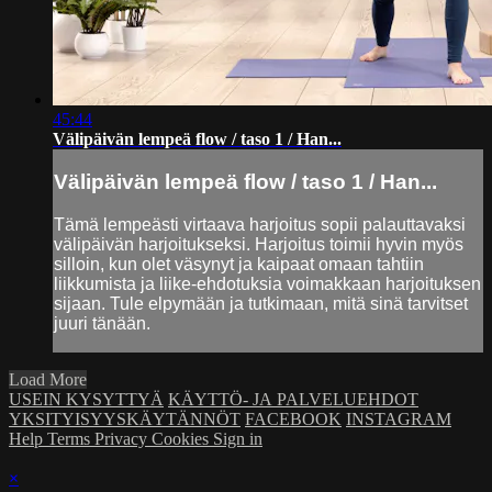
45:44
Välipäivän lempeä flow / taso 1 / Han...
Välipäivän lempeä flow / taso 1 / Han...
Tämä lempeästi virtaava harjoitus sopii palauttavaksi
välipäivän harjoitukseksi. Harjoitus toimii hyvin myös
silloin, kun olet väsynyt ja kaipaat omaan tahtiin
liikkumista ja liike-ehdotuksia voimakkaan harjoituksen
sijaan. Tule elpymään ja tutkimaan, mitä sinä tarvitset
juuri tänään.
Load More
USEIN KYSYTTYÄ
KÄYTTÖ- JA PALVELUEHDOT
YKSITYISYYSKÄYTÄNNÖT
FACEBOOK
INSTAGRAM
Help
Terms
Privacy
Cookies
Sign in
×