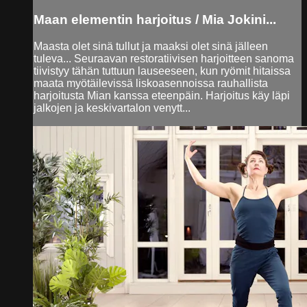
Maan elementin harjoitus / Mia Jokini...
Maasta olet sinä tullut ja maaksi olet sinä jälleen
tuleva... Seuraavan restoratiivisen harjoitteen sanoma
tiivistyy tähän tuttuun lauseeseen, kun ryömit hitaissa
maata myötäilevissä liskoasennoissa rauhallista
harjoitusta Mian kanssa eteenpäin. Harjoitus käy läpi
jalkojen ja keskivartalon venytt...