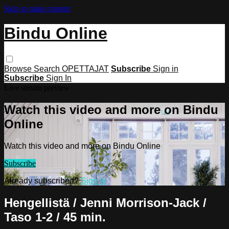
Skip to main content
Bindu Online
Browse
Search
OPETTAJAT
Subscribe
Sign in
Subscribe
Sign In
Live stream preview
Watch this video and more on Bindu
Online
Watch this video and more on Bindu Online
Subscribe
Already subscribed?
Sign in
Hengellistä / Jenni Morrison-Jack /
Taso 1-2 / 45 min.