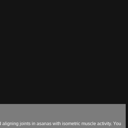
aligning joints in asanas with isometric muscle activity. You