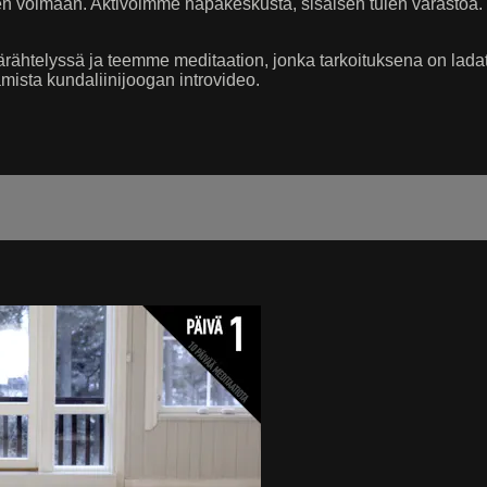
seen voimaan. Aktivoimme napakeskusta, sisäisen tulen varasto
rähtelyssä ja teemme meditaation, jonka tarkoituksena on ladata
mista kundaliinijoogan introvideo.