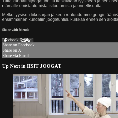
Tällä kundaliinijoogatunnilla keskitytään fyysiseen ja henki
elämälle omistautumista, sitoutumista ja onnellisuutta.
Melko fyysisen liikesarjan jälkeen rentoudumme gongin äänivä
ensimmäinen kundaliinijoogatuntisi, kurkkaa ennen sen aloitta
Share with friends
Facebook
X
Email
Share on Facebook
Share on X
Share via Email
Up Next in
IISIT JOOGAT