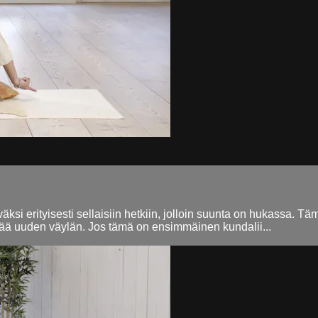
ksi erityisesti sellaisiin hetkiin, jolloin suunta on hukassa. Täm
löytää uuden väylän. Jos tämä on ensimmäinen kundalii...