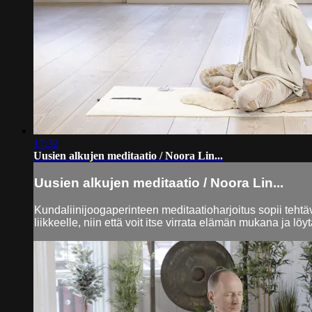
17:32
Uusien alkujen meditaatio / Noora Lin...
Uusien alkujen meditaatio / Noora Lin...
Kundaliinijoogaperinteen meditaatioharjoitus sopii tehtävä
liikkeelle, niin että voit itse virrata elämän mukana ja 