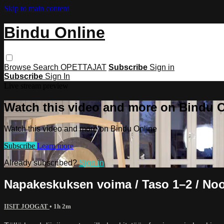
Skip to main content
Bindu Online
Browse
Search
OPETTAJAT
Subscribe
Sign in
Subscribe
Sign In
Live stream preview
Watch this video and more on Bindu 
Watch this video and more on Bindu Online
Subscribe
Learn more
Already subscribed?
Sign in
Napakeskuksen voima / Taso 1–2 / Noo
IISIT JOOGAT
• 1h 2m