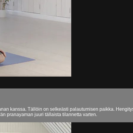
anan kanssa. Tällöin on selkeästi palautumisen paikka. Hengitysh
n pranayaman juuri tällaista tilannetta varten.