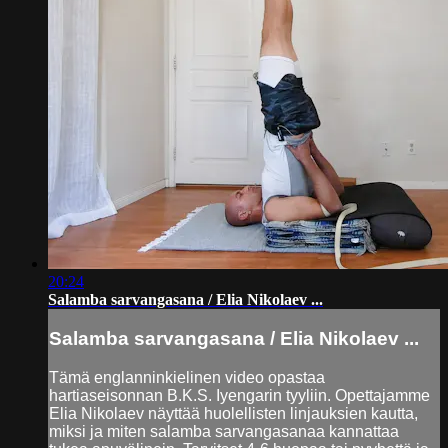
20:24
Salamba sarvangasana / Elia Nikolaev ...
Salamba sarvangasana / Elia Nikolaev ...
Tämä englanninkielinen video opastaa
hartiaseisonnan B.K.S. Iyengarin tyyliin. Opettajamme
Elia Nikolaev näyttää huolellisten linjauksien kautta,
miksi ja miten salamba sarvangasanaa kannattaa