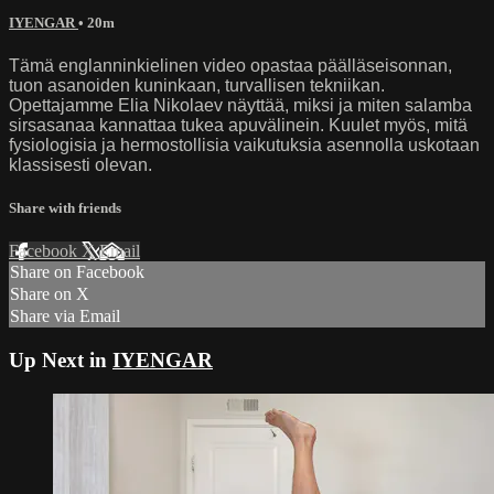
IYENGAR
• 20m
Tämä englanninkielinen video opastaa päälläseisonnan,
tuon asanoiden kuninkaan, turvallisen tekniikan.
Opettajamme Elia Nikolaev näyttää, miksi ja miten salamba
sirsasanaa kannattaa tukea apuvälinein. Kuulet myös, mitä
fysiologisia ja hermostollisia vaikutuksia asennolla uskotaan
klassisesti olevan.
Share with friends
Facebook
X
Email
Share on Facebook
Share on X
Share via Email
Up Next in
IYENGAR