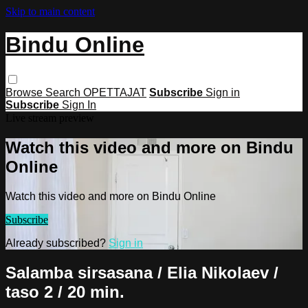
Skip to main content
Bindu Online
Browse
Search
OPETTAJAT
Subscribe
Sign in
Subscribe
Sign In
Live stream preview
Watch this video and more on Bindu
Online
Watch this video and more on Bindu Online
Subscribe
Already subscribed?
Sign in
Salamba sirsasana / Elia Nikolaev /
taso 2 / 20 min.