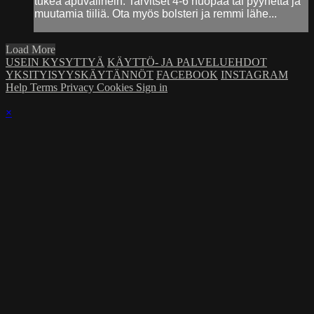
tukea apuvälinein. Tarvitset 4-6 huopaa tai pyyhettä ja
muutamia tiiliä. Ota myös bolsteri ja remmi lähe...
Load More
USEIN KYSYTTYÄ
KÄYTTÖ- JA PALVELUEHDOT
YKSITYISYYSKÄYTÄNNÖT
FACEBOOK
INSTAGRAM
Help
Terms
Privacy
Cookies
Sign in
×