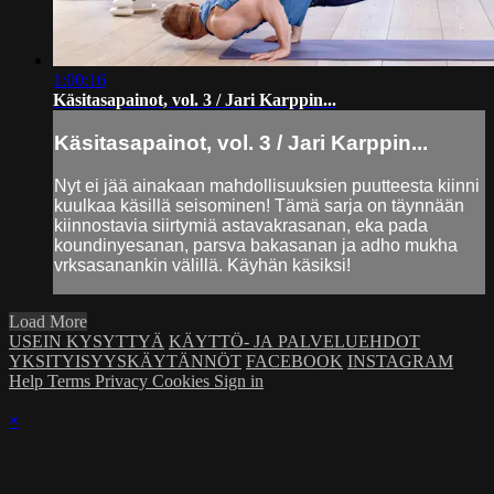
1:00:16
Käsitasapainot, vol. 3 / Jari Karppin...
Käsitasapainot, vol. 3 / Jari Karppin...
Nyt ei jää ainakaan mahdollisuuksien puutteesta kiinni
kuulkaa käsillä seisominen! Tämä sarja on täynnään
kiinnostavia siirtymiä astavakrasanan, eka pada
koundinyesanan, parsva bakasanan ja adho mukha
vrksasanankin välillä. Käyhän käsiksi!
Load More
USEIN KYSYTTYÄ
KÄYTTÖ- JA PALVELUEHDOT
YKSITYISYYSKÄYTÄNNÖT
FACEBOOK
INSTAGRAM
Help
Terms
Privacy
Cookies
Sign in
×