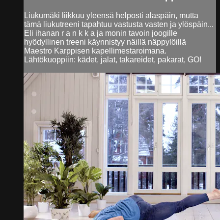
Liukumäki liikkuu yleensä helposti alaspäin, mutta
tämä liukutreeni tapahtuu vastusta vasten ja ylöspäin...
Eli ihanan r a n k k a ja monin tavoin joogille
hyödyllinen treeni käynnistyy näillä näppylöillä
Maestro Karppisen kapellimestaroimana.
Lähtökuoppiin: kädet, jalat, takareidet, pakarat, GO!