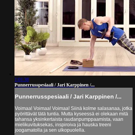
1:01:38
Punnerrusspesiaali / Jari Karppinen /...
Punnerrusspesiaali / Jari Karppinen /...
Voimaa! Voimaa! Voimaa! Siinä kolme salasanaa, jotka
pyörittävät tätä tuntia. Mutta kyseessä ei olekaan mitä
tahansa yksinkertaista raudanpumppaamista, vaan
mielikuvituksekas, inspiroiva ja hauska treeni
joogamatolla ja sen ulkopuolella.