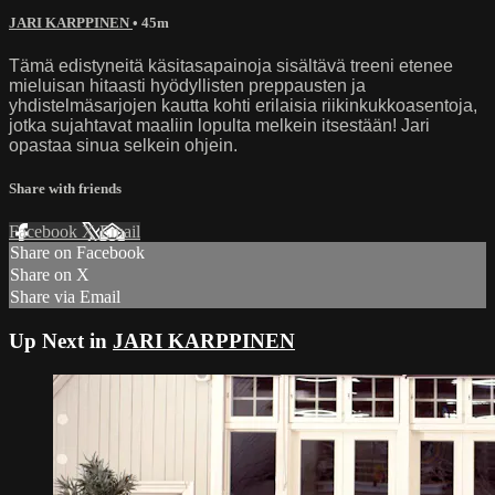
JARI KARPPINEN
• 45m
Tämä edistyneitä käsitasapainoja sisältävä treeni etenee
mieluisan hitaasti hyödyllisten preppausten ja
yhdistelmäsarjojen kautta kohti erilaisia riikinkukkoasentoja,
jotka sujahtavat maaliin lopulta melkein itsestään! Jari
opastaa sinua selkein ohjein.
Share with friends
Facebook
X
Email
Share on Facebook
Share on X
Share via Email
Up Next in
JARI KARPPINEN