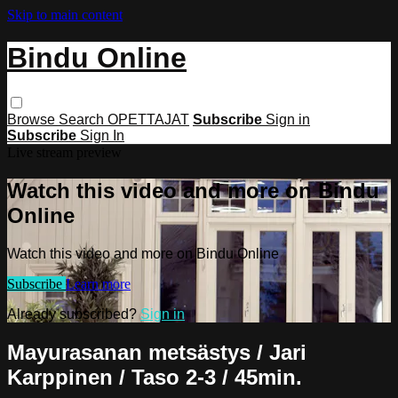
Skip to main content
Bindu Online
Browse
Search
OPETTAJAT
Subscribe
Sign in
Subscribe
Sign In
Live stream preview
Watch this video and more on Bindu
Online
Watch this video and more on Bindu Online
Subscribe
Learn more
Already subscribed?
Sign in
Mayurasanan metsästys / Jari
Karppinen / Taso 2-3 / 45min.