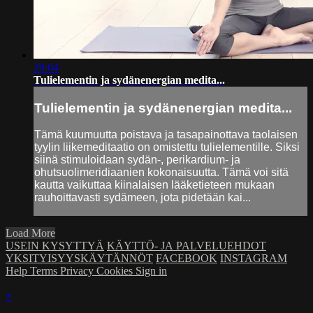
29:04
Tulielementin ja sydänenergian medita...
Tulielementin ja sydänenergian medita...
Tämä kuumuutta poistava ja tasapainottava taolaisen
tyylin liikemeditaatio on omistettu tulielementille. Siksi
siinä stimuloidaan sydän-, perikardium- ja
ohutsuolimeridiaanien kokonaisuutta. Tämä voi sitä
kautta vaikuttaa kiinalaisen lääketieteen mukaan
rauhoittavasti sydämeen, jota pidetään kai...
Load More
USEIN KYSYTTYÄ
KÄYTTÖ- JA PALVELUEHDOT
YKSITYISYYSKÄYTÄNNÖT
FACEBOOK
INSTAGRAM
Help
Terms
Privacy
Cookies
Sign in
×