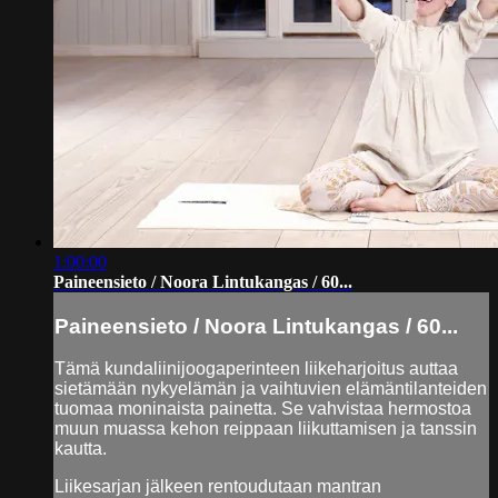
1:00:00
Paineensieto / Noora Lintukangas / 60...
Paineensieto / Noora Lintukangas / 60...
Tämä kundaliinijoogaperinteen liikeharjoitus auttaa
sietämään nykyelämän ja vaihtuvien elämäntilanteiden
tuomaa moninaista painetta. Se vahvistaa hermostoa
muun muassa kehon reippaan liikuttamisen ja tanssin
kautta.
Liikesarjan jälkeen rentoudutaan mantran