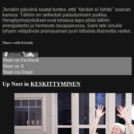
Jonakin päivänä saatat tuntea, että "tänään ei lähde" asanan
kanssa. Tällöin on selkeästi palautumisen paikka.
Hengitysharjoitukset ovat loistava tapa pitää tällöin
energiakeho ja hermosto tasapainossa. Sami teki sinulle
lyhyen välipäivän pranayaman juuri tällaista tilannetta varten.
Share with friends
Facebook
X
Email
Share on Facebook
Share on X
Share via Email
Up Next in
KESKITTYMINEN