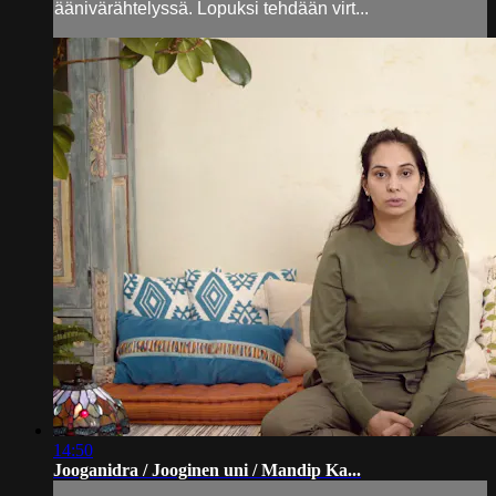
äänivärähtelyssä. Lopuksi tehdään virt...
14:50
Jooganidra / Jooginen uni / Mandip Ka...