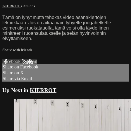
KIERROT
• 3m 35s
Tämä on lyhyt mutta tehokas video asanakiertojen
tekniikkaan. Jos on aikaa vain lyhyelle joogahetkelle
esimerkiksi ruokatauolla, tämä voisi olla täydellinen
minitreeni ruoansulatukselle ja selän hyvinvoinnin
elvyttämiseen.
Share with friends
Facebook
X
Email
Share on Facebook
Share on X
Share via Email
Up Next in
KIERROT