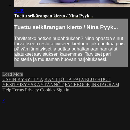
16:09
Tuettu selkärangan kierto / Nina Pyyk...
Tuettu selkärangan kierto / Nina Pyyk...
Tarvitsetko hetken huoahduksen? Nina opastaa sinut
turvalliseen restoratiiviseen kiertoon, joka purkaa pois
päivän jännitykset ja auttaa puhaltamaan hankalat
ajatukset aavistuksen kauemmas. Tarvitset pari
bolsteria ja muutaman huovan harjoitukseesi.
Load More
USEIN KYSYTTYÄ
KÄYTTÖ- JA PALVELUEHDOT
YKSITYISYYSKÄYTÄNNÖT
FACEBOOK
INSTAGRAM
Help
Terms
Privacy
Cookies
Sign in
×