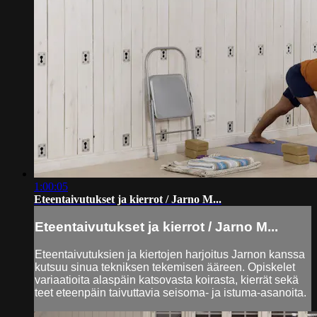
1:00:05
Eteentaivutukset ja kierrot / Jarno M...
Eteentaivutukset ja kierrot / Jarno M...
Eteentaivutuksien ja kiertojen harjoitus Jarnon kanssa
kutsuu sinua tekniksen tekemisen ääreen. Opiskelet
variaatioita alaspäin katsovasta koirasta, kierrät sekä
teet eteenpäin taivuttavia seisoma- ja istuma-asanoita.