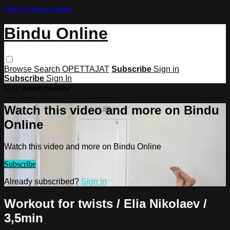
Skip to main content
Bindu Online
Browse
Search
OPETTAJAT
Subscribe
Sign in
Subscribe
Sign In
Live stream preview
Watch this video and more on Bindu
Online
Watch this video and more on Bindu Online
Subscribe
Already subscribed?
Sign in
Workout for twists / Elia Nikolaev /
3,5min