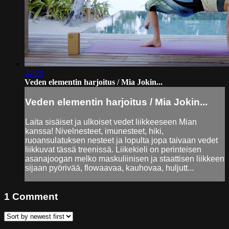
44:58
Veden elementin harjoitus / Mia Jokin...
Veden elementin harjoitus / Mia Jokin...
Laita sisäiset ja ulkoiset vedet liikkeeseen Mian
kanssa! Nivelnesteet, imunesteet, hiki,
ruoansulatuksen nesteet ja lopulta jopa taivaan vedet
liikkuvat tässä treenissä. Liikekieli on perinteisen
asanajoogan melko maskuliinisen ja staattisen liikkeen
sijaan pyörivää, flowaavaa, kauhovaa, huljutt...
1
Comment