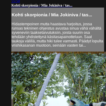
55:50
Kohti skorpionia / Mia Jokiniva / tas...
Kohti skorpionia / Mia Jokiniva / tas...
Hidastempoinen mutta haastava harjoitus, jossa
runsas tekninen ohjeistus avustaa sinua vähä vähältä
syveneviin taaksetaivutuksiin, joista suurin osa
tehdään yhdistettynä käsitasapainotteluun. Saat
taukoja välillä, mutta hiki tulee varmasti. Päädyt lopulta
vrishikasanan muotoon, seinään vasten tai...