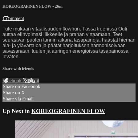
KOREOGRAFINEN FLOW
• 26m
1 comment
Tule mukaan vitaalisuuden flowhun. Tässä treenissä Outi
auttaa elinvoimasi liikkeelle ja pranan virtaamaan. Teet
seuraavan puolen tunnin aikana tasapainoja, haastat hieman
ala- ja ylävartaloa ja päätät harjoituksen harmonisoivaan
savasanaan, tuulen ja auringon energioissa tasapainossa
leväten.
Share with friends
Facebook
X
Email
Share on Facebook
Share on X
Share via Email
Up Next in
KOREOGRAFINEN FLOW