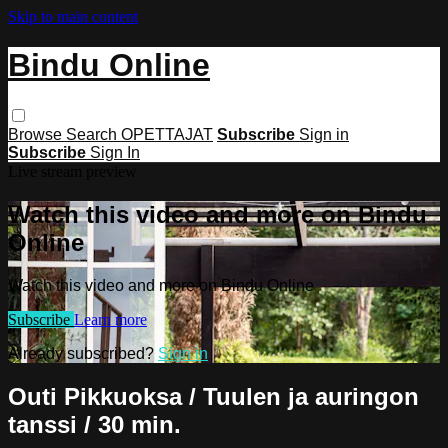
Skip to main content
Bindu Online
Browse
Search
OPETTAJAT
Subscribe
Sign in
Subscribe
Sign In
Live stream preview
Watch this video and more on Bindu
Online
Watch this video and more on Bindu Online
Subscribe
Learn more
Already subscribed?
Sign in
Outi Pikkuoksa / Tuulen ja auringon
tanssi / 30 min.