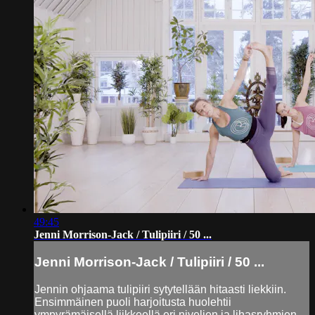
49:45
Jenni Morrison-Jack / Tulipiiri / 50 ...
Jenni Morrison-Jack / Tulipiiri / 50 ...
Jennin ohjaama tulipiiri sytytellään hitaasti liekkiin.
Ensimmäinen puoli harjoitusta huolehtii
ympyrämäisellä liikkeellä eri nivelien ja lihasryhmien