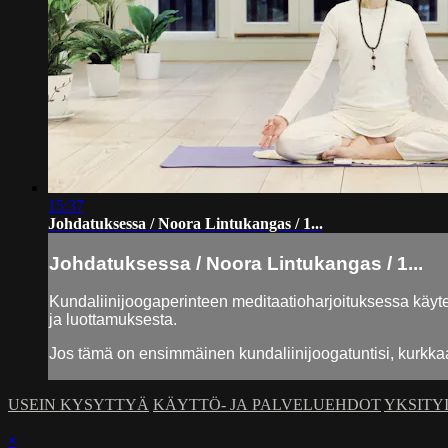
15:37
Johdatuksessa / Noora Lintukangas / 1...
Johdatuksessa / Noora Lintukangas / 1...
Kundaliinijoogaperinteen meditaatioharjoituksessa käyt
ja luottamuksesta.
Jos tämä on ensimmäinen kundaliinijoogatuntisi, kurkkaa 
USEIN KYSYTTYÄ
KÄYTTÖ- JA PALVELUEHDOT
YKSITY
×