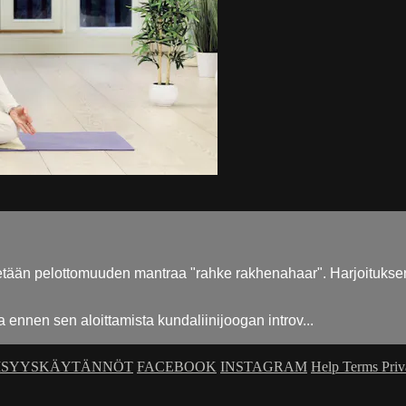
etään pelottomuuden mantraa "rahke rakhenahaar". Harjoitukse
ennen sen aloittamista kundaliinijoogan introv...
ISYYSKÄYTÄNNÖT
FACEBOOK
INSTAGRAM
Help
Terms
Pri