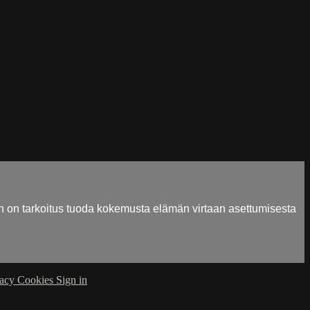
n on tarkoitus tuoda kokemusta elämän virtaan asettumisesta
vacy
Cookies
Sign in