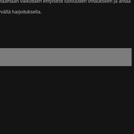
irtaamaan vaikuttaen erityisesti luovuuden virtaukseen ja antaa
ällä harjoituksella.