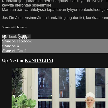
Kundaliinijoogatradition perusharjoitus "sat kriya" on lyhyt mu
kevyttä hierontaa sisäelimille.
Mantran äänivärähtelyssä tapahtuvan lyhyen rentoutuksen jälke
Jos tämä on ensimmäinen kundaliinijoogatuntisi, kurkkaa ennen
Share with friends
Facebook
X
Email
Share on Facebook
Share on X
Share via Email
Up Next in
KUNDALIINI