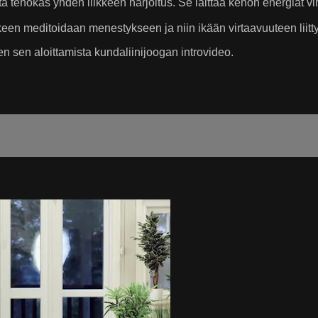
tta tehokas yhden liikkeen harjoitus. Se laittaa kehon energiat v
en meditoidaan menestykseen ja niin ikään virtaavuuteen liittyv
 sen aloittamista kundaliinijoogan introvideo.