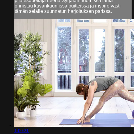
pilatesopettaja Leena Syrjälän huomissa tämä
onnistuu kuvankauniissa puitteissa ja inspiroivasti
tämän selälle suunnatun harjoituksen parissa.
1:00:21