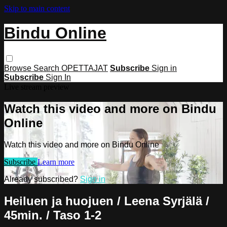
Skip to main content
Bindu Online
Browse
Search
OPETTAJAT
Subscribe
Sign in
Subscribe
Sign In
Live stream preview
Watch this video and more on Bindu
Online
Watch this video and more on Bindu Online
Subscribe
Learn more
Already subscribed?
Sign in
Heiluen ja huojuen / Leena Syrjälä /
45min. / Taso 1-2