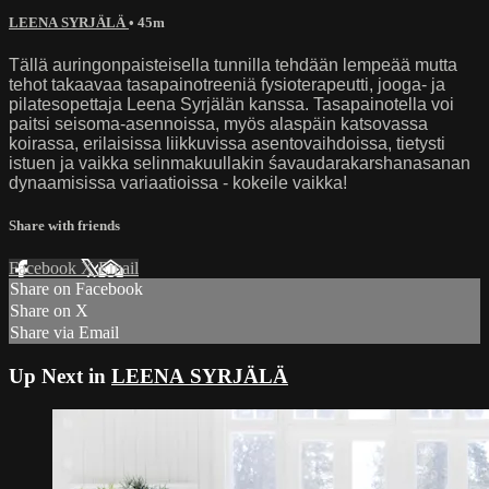
LEENA SYRJÄLÄ
• 45m
Tällä auringonpaisteisella tunnilla tehdään lempeää mutta
tehot takaavaa tasapainotreeniä fysioterapeutti, jooga- ja
pilatesopettaja Leena Syrjälän kanssa. Tasapainotella voi
paitsi seisoma-asennoissa, myös alaspäin katsovassa
koirassa, erilaisissa liikkuvissa asentovaihdoissa, tietysti
istuen ja vaikka selinmakuullakin śavaudarakarshanasanan
dynaamisissa variaatioissa - kokeile vaikka!
Share with friends
Facebook
X
Email
Share on Facebook
Share on X
Share via Email
Up Next in
LEENA SYRJÄLÄ