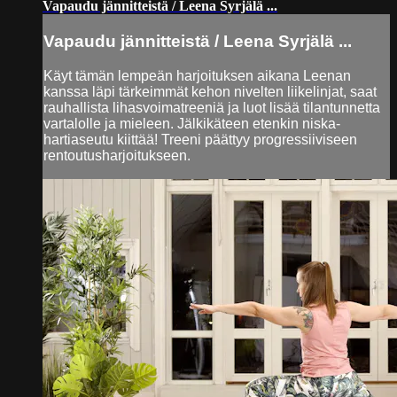
Vapaudu jännitteistä / Leena Syrjälä ...
Vapaudu jännitteistä / Leena Syrjälä ...
Käyt tämän lempeän harjoituksen aikana Leenan
kanssa läpi tärkeimmät kehon nivelten liikelinjat, saat
rauhallista lihasvoimatreeniä ja luot lisää tilantunnetta
vartalolle ja mieleen. Jälkikäteen etenkin niska-
hartiaseutu kiittää! Treeni päättyy progressiiviseen
rentoutusharjoitukseen.