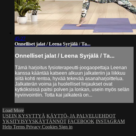
45:27
Onnelliset jalat / Leena Syrjälä / Ta...
Onnelliset jalat / Leena Syrjälä / Ta...
Tämä harjoitus fysioterapeutti-joogaopettaja Leenan
kanssa kääntää katseen alkuun jalkateriin ja liikkuu
siitä kohti rentoa, hyvää tekevää asanaharjoittelua.
Jalkaterän voima ja huolelliset linjaukset ovat
kytköksissä paitsi polven ja lonkan, usein myös selän
hyvinvointiin. Totta kai jalkaterä on...
Load More
USEIN KYSYTTYÄ
KÄYTTÖ- JA PALVELUEHDOT
YKSITYISYYSKÄYTÄNNÖT
FACEBOOK
INSTAGRAM
Help
Terms
Privacy
Cookies
Sign in