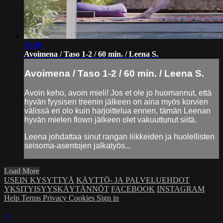
56:46
Avoimena / Taso 1-2 / 60 min. / Leena S.
Avoimena / Taso 1-2 / 60 min. / Leena S.
Avoin keho, avoin mieli! Jos et ole jo huomannut, että
hyvän fyysisen treenin jälkeen on aina myös korvien
välissä eri olo kuin harjoittelua ennen, tämän Leenan
hyvän mielen flown jälkeen olet vakuuttunut siitä.
Leena johdattaa sinut rangan liikkeiden ja huolellisten
seisoma-asentojen jalkatyös...
Load More
USEIN KYSYTTYÄ
KÄYTTÖ- JA PALVELUEHDOT
YKSITYISYYSKÄYTÄNNÖT
FACEBOOK
INSTAGRAM
Help
Terms
Privacy
Cookies
Sign in
×