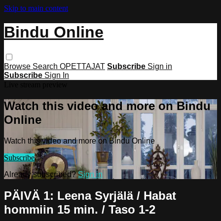
Skip to main content
Bindu Online
Browse
Search
OPETTAJAT
Subscribe
Sign in
Subscribe
Sign In
Live stream preview
Watch this video and more on Bindu
Online
Watch this video and more on Bindu Online
Subscribe
Already subscribed?
Sign in
PÄIVÄ 1: Leena Syrjälä / Habat
hommiin 15 min. / Taso 1-2