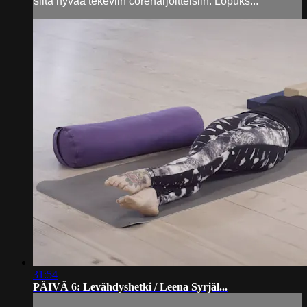
siitä hyvää tekeviin coreharjoitteisiin. Lopuks...
31:54
PÄIVÄ 6: Levähdyshetki / Leena Syrjäl...