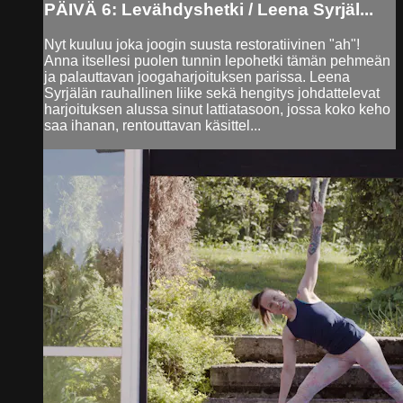
PÄIVÄ 6: Levähdyshetki / Leena Syrjäl...
Nyt kuuluu joka joogin suusta restoratiivinen "ah"!
Anna itsellesi puolen tunnin lepohetki tämän pehmeän
ja palauttavan joogaharjoituksen parissa. Leena
Syrjälän rauhallinen liike sekä hengitys johdattelevat
harjoituksen alussa sinut lattiatasoon, jossa koko keho
saa ihanan, rentouttavan käsittel...