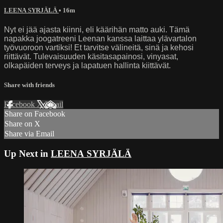
LEENA SYRJÄLÄ
• 16m
Nyt ei jää ajasta kiinni, eli käärihän matto auki. Tämä
napakka joogatreeni Leenan kanssa laittaa ylävartalon
työvuoroon vartiksi! Et tarvitse välineitä, sinä ja kehosi
riittävät. Tulevaisuuden käsitasapainosi, vinyasat,
olkapäiden terveys ja lapatuen hallinta kiittävät.
Share with friends
Facebook
X
Email
Share on Facebook
Share on X
Share via Email
Up Next in
LEENA SYRJÄLÄ