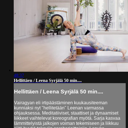
48:37
Hellittäen / Leena Syrjälä 50 min....
Hellittäen / Leena Syrjälä 50 min....
Vairagyan eli irtipäästäminen kuukausiteeman
kunniaksi nyt "hellitetään" Leenan varmassa
ohjauksessa. Meditatiiviset, staattiset ja dynaamiset
liikkeet vaihtelevat koreografian myötä. Sarja kasvaa
lämmittelyistä jalkojen voiman tekemiseen ja liikkuu