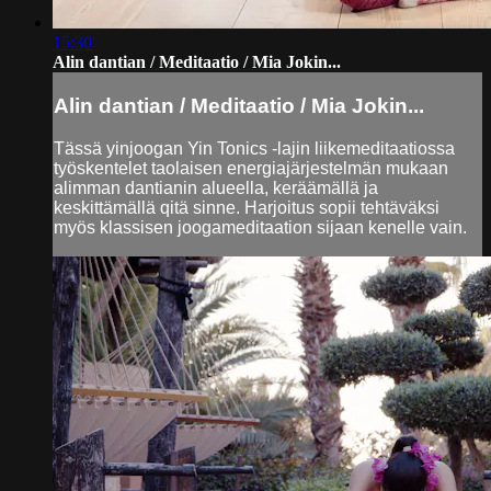
15:30
Alin dantian / Meditaatio / Mia Jokin...
Alin dantian / Meditaatio / Mia Jokin...
Tässä yinjoogan Yin Tonics -lajin liikemeditaatiossa
työskentelet taolaisen energiajärjestelmän mukaan
alimman dantianin alueella, keräämällä ja
keskittämällä qitä sinne. Harjoitus sopii tehtäväksi
myös klassisen joogameditaation sijaan kenelle vain.