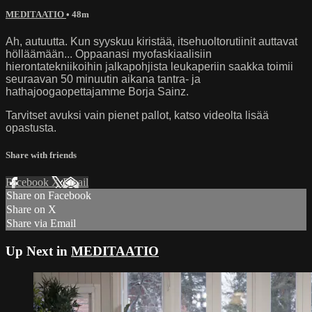
MEDITAATIO
• 48m
Ah, autuutta. Kun syyskuu kiristää, itsehuoltorutiinit auttavat
hölläämään... Oppaanasi myofaskiaalisiin
hierontatekniikoihin jalkapohjista leukaperiin saakka toimii
seuraavan 50 minuutin aikana tantra- ja
hathajoogaopettajamme Borja Sainz.
Tarvitset avuksi vain pienet pallot, katso videolta lisää
opastusta.
Share with friends
Facebook
X
Email
Share on Facebook
Share on X
Share via Email
Up Next in
MEDITAATIO