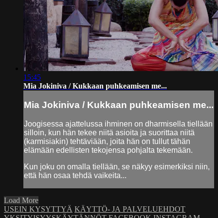
15:45
Mia Jokiniva / Kukkaan puhkeamisen me...
Mia Jokiniva / Kukkaan puhkeamisen me...
Joogisessa ajattelussa ihminen on dharmisella tiellään
silloin, kun hän tekee niitä asioita ja suorittaa niitä
(karmisiakin) tehtäviään, joita hän on tullut tähän
elämään edellisten tekojensa pohjalta tekemään.
Kun joku on omalla tiellään, se näkyy esimerkiksi niin,
että hän osaa tehdä vaikeita...
Load More
USEIN KYSYTTYÄ
KÄYTTÖ- JA PALVELUEHDOT
YKSITYISYYSKÄYTÄNNÖT
FACEBOOK
INSTAGRAM