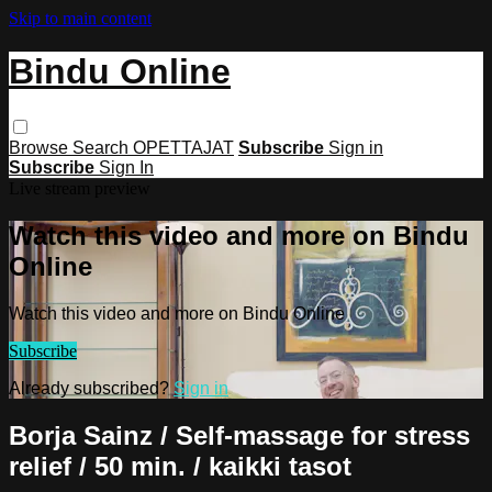
Skip to main content
Bindu Online
Browse
Search
OPETTAJAT
Subscribe
Sign in
Subscribe
Sign In
Live stream preview
Watch this video and more on Bindu
Online
Watch this video and more on Bindu Online
Subscribe
Already subscribed?
Sign in
Borja Sainz / Self-massage for stress
relief / 50 min. / kaikki tasot