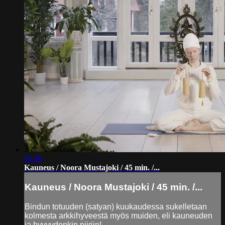
45:46
Kauneus / Noora Mustajoki / 45 min. /...
Kauneus / Noora Mustajoki / 45 min. /...
Bindun totuuden (satyan) kuukaudessa sukelletaan
kolmesta arkkihyveestä myös muiden, eli kauneuden
ja hyvyydenkin piiriin!