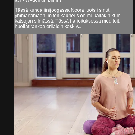
Tässä kundaliinijoogassa Noora luotsii sinut
ymmärtämään, miten kauneus on muuallakin kuin
katsojan silmässä. Tässä harjoituksessa meditoit,
huollat rankaa erilaisin keskiv...