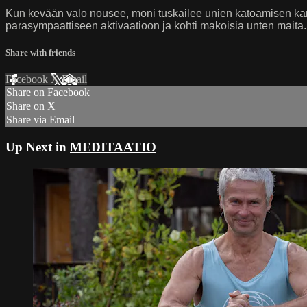
Kun kevään valo nousee, moni tuskailee unien katoamisen kan
parasympaattiseen aktivaatioon ja kohti makoisia unten mait
Share with friends
Facebook
X
Email
Share on Facebook
Share on X
Share via Email
Up Next in
MEDITAATIO