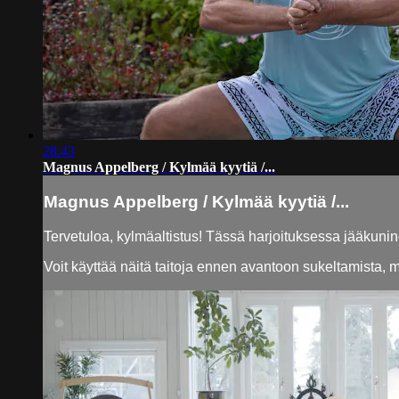
28:43
Magnus Appelberg / Kylmää kyytiä /...
Magnus Appelberg / Kylmää kyytiä /...
Tervetuloa, kylmäaltistus! Tässä harjoituksessa jääkunin
Voit käyttää näitä taitoja ennen avantoon sukeltamista, m