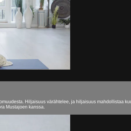
tomuudesta. Hiljaisuus värähtelee, ja hiljaisuus mahdollistaa
oora Mustajoen kanssa.