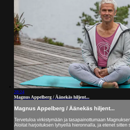
28:24
Magnus Appelberg / Äänekäs hiljent...
Magnus Appelberg / Äänekäs hiljent...
Tervetuloa virkistymään ja tasapainottumaan Magnuksen
Aloitat harjoituksen lyhyellä hieronnalla, ja etenet sitte