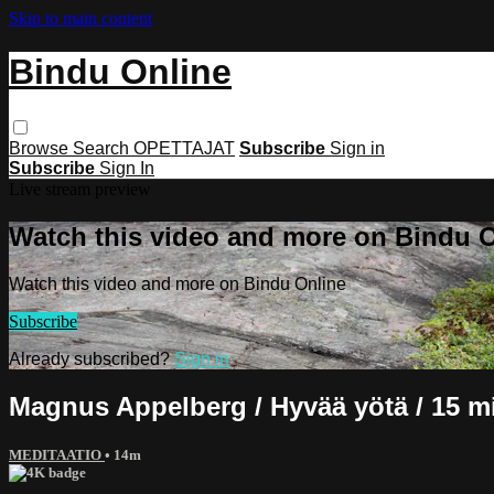
Skip to main content
Bindu Online
Browse
Search
OPETTAJAT
Subscribe
Sign in
Subscribe
Sign In
Live stream preview
Watch this video and more on Bindu 
Watch this video and more on Bindu Online
Subscribe
Already subscribed?
Sign in
Magnus Appelberg / Hyvää yötä / 15 m
MEDITAATIO
• 14m