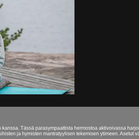
 kanssa. Tässä parasympaattista hermostoa aktivoivassa harjo
n sihisten ja hymisten mantratyylisen tekemisen ytimeen. Asetut vä