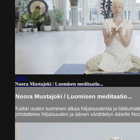
29:20
Noora Mustajoki / Luomisen meditaatio...
Noora Mustajoki / Luomisen meditaatio...
Kaikki uuden luominen alkaa hiljaisuudesta ja liikkumat
johdattelee hiljaisuuden ja äänen värähtelyn äärelle N