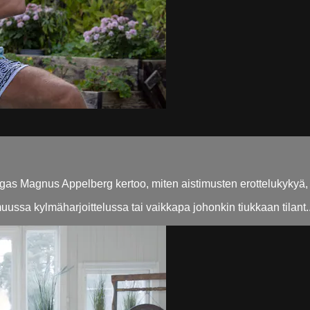
gas Magnus Appelberg kertoo, miten aistimusten erottelukykyä, v
uussa kylmäharjoittelussa tai vaikkapa johonkin tiukkaan tilant..