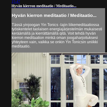
15:47
Hyvän kierron meditaatio / Meditaatio...
Hyvän kierron meditaatio / Meditaatio...
Tässä yinjoogan Yin Tonics -lajin liikemeditaatiossa
työskentelet taolaisen energiajärjestelmän mukaisesti
keräämällä ja kierrättämällä qitä. Voit tehdä hyvän
kierron meditaation minkä oman joogaharjoituksesi
yhteyteen vain, vaikka se onkin Yin Tonicsin uniikki
meditaatio.