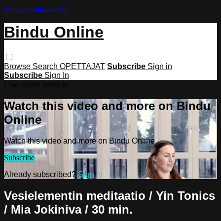
Skip to main content
Bindu Online
Browse
Search
OPETTAJAT
Subscribe
Sign in
Subscribe
Sign In
Live stream preview
Watch this video and more on Bindu
Online
Watch this video and more on Bindu Online
Subscribe
Already subscribed?
Sign in
Vesielementin meditaatio / Yin Tonics
/ Mia Jokiniva / 30 min.