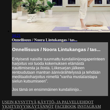
34:21
Onnellisuus / Noora Lintukangas / tas...
Onnellisuus / Noora Lintukangas / tas...
Erityisesti naisille suunnattu kundaliinijoogaperinteen
harjoitus voi tuoda kokemuksen elämästä
nauttimisesta ja ilosta. Liikesarjan jälkeen
rentoudutaan mantran äänivärähtelyssä ja tehdään
meditaatioharjoitus nimeltä ”vanha mustalaistapa
sielun kutsumiseen”.
Jos tämä on ensimmäinen kundaliinijo...
USEIN KYSYTTYÄ
KÄYTTÖ- JA PALVELUEHDOT
YKSITYISYYSKÄYTÄNNÖT
FACEBOOK
INSTAGRAM