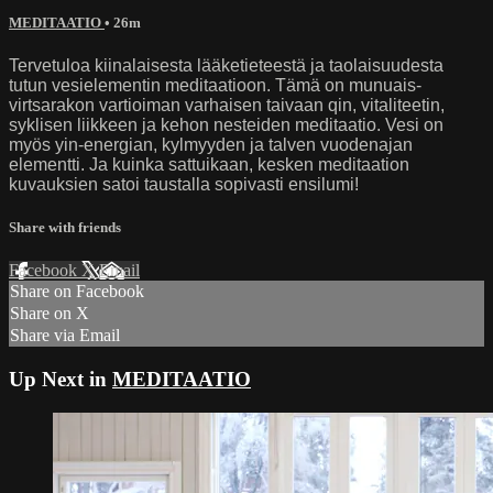
MEDITAATIO
• 26m
Tervetuloa kiinalaisesta lääketieteestä ja taolaisuudesta
tutun vesielementin meditaatioon. Tämä on munuais-
virtsarakon vartioiman varhaisen taivaan qin, vitaliteetin,
syklisen liikkeen ja kehon nesteiden meditaatio. Vesi on
myös yin-energian, kylmyyden ja talven vuodenajan
elementti. Ja kuinka sattuikaan, kesken meditaation
kuvauksien satoi taustalla sopivasti ensilumi!
Share with friends
Facebook
X
Email
Share on Facebook
Share on X
Share via Email
Up Next in
MEDITAATIO