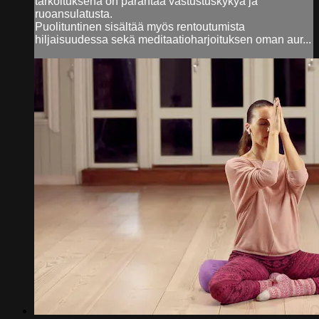
tarkoituksena on parantaa vastustuskykyä ja
ruoansulatusta.
Puolituntinen sisältää myös rentoutumista
hiljaisuudessa sekä meditaatioharjoituksen oman aur...