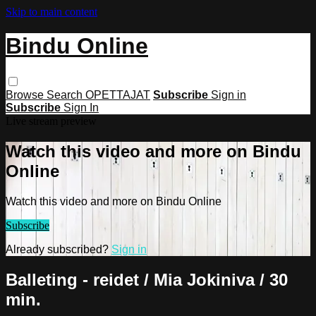
Skip to main content
Bindu Online
Browse
Search
OPETTAJAT
Subscribe
Sign in
Subscribe
Sign In
Live stream preview
Watch this video and more on Bindu
Online
Watch this video and more on Bindu Online
Subscribe
Already subscribed?
Sign in
Balleting - reidet / Mia Jokiniva / 30
min.