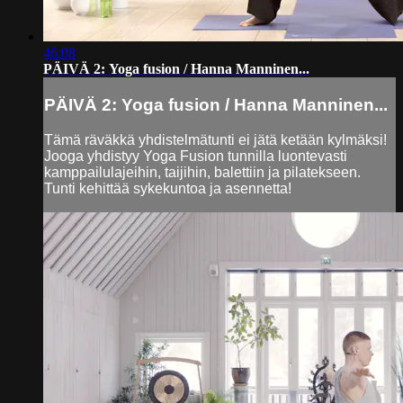
46:08
PÄIVÄ 2: Yoga fusion / Hanna Manninen...
PÄIVÄ 2: Yoga fusion / Hanna Manninen...
Tämä räväkkä yhdistelmätunti ei jätä ketään kylmäksi!
Jooga yhdistyy Yoga Fusion tunnilla luontevasti
kamppailulajeihin, taijihin, balettiin ja pilatekseen.
Tunti kehittää sykekuntoa ja asennetta!