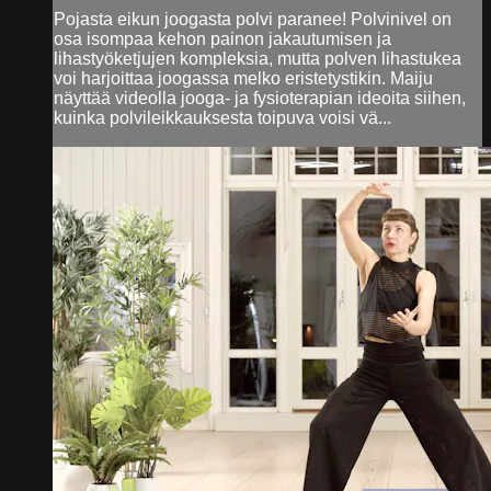
Pojasta eikun joogasta polvi paranee! Polvinivel on
osa isompaa kehon painon jakautumisen ja
lihastyöketjujen kompleksia, mutta polven lihastukea
voi harjoittaa joogassa melko eristetystikin. Maiju
näyttää videolla jooga- ja fysioterapian ideoita siihen,
kuinka polvileikkauksesta toipuva voisi vä...