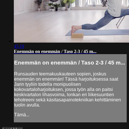
45:19
Enemmän on enemmän / Taso 2-3 / 45 m...
Enemmän on enemmän / Taso 2-3 / 45 m...
Runsauden teemakuukauteen sopien, joskus
enemmän on enemmän! Tässä harjoituksessa saat
Jarin tyyliin todella monipuolisen
kokovartaloharjoituksen, jossa työn alla on paitsi
keskivartalon lihasvoima, lonkan eri liikesuuntien
tehotreeni sekä käsitasapainotekniikan kehittäminen
tuolin avulla.
Tämä...