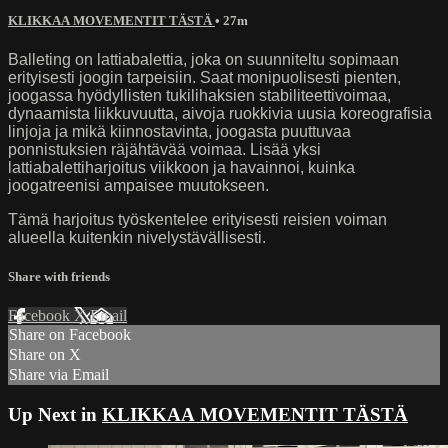
KLIKKAA MOVEMENTIT TÄSTÄ
• 27m
Balleting on lattiabalettia, joka on suunniteltu sopimaan
erityisesti joogin tarpeisiin. Saat monipuolisesti pienten,
joogassa hyödyllisten tukilihaksien stabiliteettivoimaa,
dynaamista liikkuvuutta, aivoja ruokkivia uusia koreografisia
linjoja ja mikä kiinnostavinta, joogasta puuttuvaa
ponnistuksien räjähtävää voimaa. Lisää yksi
lattiabalettiharjoitus viikkoon ja havainnoi, kuinka
joogatreenisi ampaisee muutokseen.
Tämä harjoitus työskentelee erityisesti reisien voiman
alueella kuitenkin nivelystävällisesti.
Share with friends
Facebook
X
Email
Share on Facebook
Share on X
Share via Email
Up Next in
KLIKKAA MOVEMENTIT TÄSTÄ