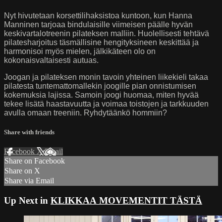
Nyt hivutetaan korsettilihaksistoa kuntoon, kun Hanna
Manninen tarjoaa bindulaisille viimeisen päälle hyvän
keskivartalotreenin pilateksen malliin. Huolellisesti tehtävä
pilatesharjoitus täsmällisine hengityksineen keskittää ja
harmonisoi myös mielen, jälkikäteen olo on
kokonaisvaltaisesti autuas.
Joogan ja pilateksen monin tavoin yhteinen liikekieli takaa
pilatesta tuntemattomallekin joogille pian onnistumisen
kokemuksia lajissa. Samoin joogi huomaa, miten hyvää
tekee lisätä haastavuutta ja voimaa toistojen ja tarkkuuden
avulla omaan treeniin. Ryhdytäänkö hommiin?
Share with friends
Facebook
X
Email
Share on Facebook
Share on X
Share via Email
Up Next in
KLIKKAA MOVEMENTIT TÄSTÄ