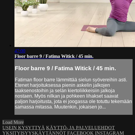
47:00
Floor barre 9 / Fatima Witick / 45 min.
Floor barre 9 / Fatima Witick / 45 min.
Fatiman floor barre lämmittää sielun syövereihin asti.
Etenet harjoituksessa pienin askelin jalkojen
taaksenostoihin ja selän kiertoliikkeisiin jalkoja
nostaen. Myös nilkan ja pohkeen lihakset saavat
paljon harjoitusta, jota ei joogassa ole totuttu tekemään
samassa mitassa. Muutenkin, jokaisen jo...
Load More
USEIN KYSYTTYÄ
KÄYTTÖ- JA PALVELUEHDOT
YKSITYISYYSKÄYTÄNNÖT
FACEBOOK
INSTAGRAM