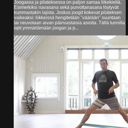
Joogassa ja pilateksessa on paljon samaa liikekieltä.
Esimerkiksi navasana sekä purvottanasana löytyvät
kummastakin lajista. Joskus joogit kokevat pilateksen
vaikeaksi: liikkeissä hengitetään "väärään" suuntaan
tai neuvotaan aivan päinvastaisia asioita. Tällä tunnilla
opit ymmärtämään joogan ja p...