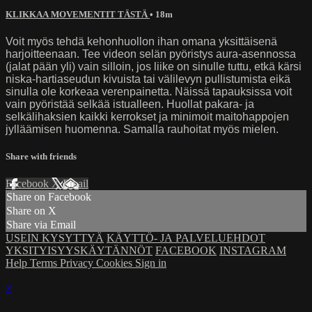
KLIKKAA MOVEMENTIT TÄSTÄ
• 18m
Voit myös tehdä kehonhuollon ihan omana yksittäisenä
harjoitteenaan. Tee videon selän pyöristys aura-asennossa
(jalat pään yli) vain silloin, jos liike on sinulle tuttu, etkä kärsi
niska-hartiaseudun kivuista tai välilevyn pullistumista eikä
sinulla ole korkeaa verenpainetta. Näissä tapauksissa voit
vain pyöristää selkää istualleen. Huollat pakara- ja
selkälihaksien kaikki kerrokset ja minimoit maitohappojen
jylläämisen huomenna. Samalla rauhoitat myös mielen.
Share with friends
Facebook
X
Email
Share on Facebook
Share on X
Share via Email
USEIN KYSYTTYÄ
KÄYTTÖ- JA PALVELUEHDOT
YKSITYISYYSKÄYTÄNNÖT
FACEBOOK
INSTAGRAM
Help
Terms
Privacy
Cookies
Sign in
×