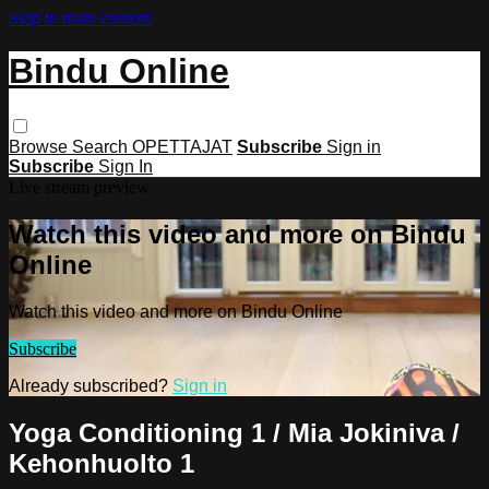
Skip to main content
Bindu Online
Browse
Search
OPETTAJAT
Subscribe
Sign in
Subscribe
Sign In
Live stream preview
Watch this video and more on Bindu
Online
Watch this video and more on Bindu Online
Subscribe
Already subscribed?
Sign in
Yoga Conditioning 1 / Mia Jokiniva /
Kehonhuolto 1