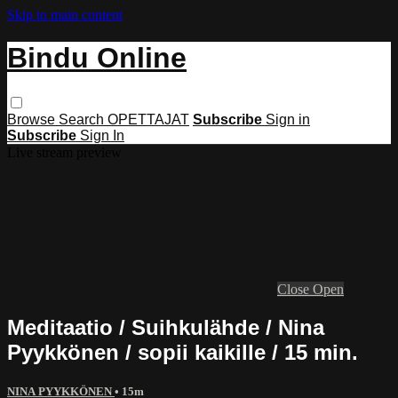
Skip to main content
Bindu Online
Browse
Search
OPETTAJAT
Subscribe
Sign in
Subscribe
Sign In
Live stream preview
Close
Open
Meditaatio / Suihkulähde / Nina
Pyykkönen / sopii kaikille / 15 min.
NINA PYYKKÖNEN
• 15m