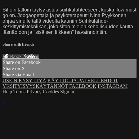
Silloin tällöin täytyy astua suihkulähteeseen, koska flow must
go on. Joogaopettaja ja psykoterapeutti Nina Pyykkönen
ohjaa sinulle tällä videolla kauniin Suihkulähde-
keskittymistekniikan, joka sitoo mielen kehollisuuden kautta
läsnäoloon ja "sisäisen liikkeen" havainnointiin.
Share with friends
Facebook
X
Email
Share on Facebook
Share on X
Share via Email
USEIN KYSYTTYÄ
KÄYTTÖ- JA PALVELUEHDOT
YKSITYISYYSKÄYTÄNNÖT
FACEBOOK
INSTAGRAM
Help
Terms
Privacy
Cookies
Sign in
×