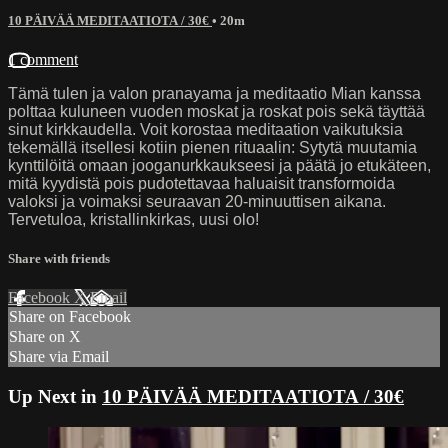
10 PÄIVÄÄ MEDITAATIOTA / 30€
• 20m
1 comment
Tämä tulen ja valon pranayama ja meditaatio Mian kanssa
polttaa kuluneen vuoden moskat ja roskat pois sekä täyttää
sinut kirkkaudella. Voit korostaa meditaation vaikutuksia
tekemällä itsellesi kotiin pienen rituaalin: Sytytä muutamia
kynttilöitä omaan jooganurkkaukseesi ja päätä jo etukäteen,
mitä kyydistä pois pudotettavaa haluaisit transformoida
valoksi ja voimaksi seuraavan 20-minuuttisen aikana.
Tervetuloa, kristallinkirkas, uusi olo!
Share with friends
Facebook
X
Email
Share on Facebook
Share on X
Share via Email
Up Next in
10 PÄIVÄÄ MEDITAATIOTA / 30€