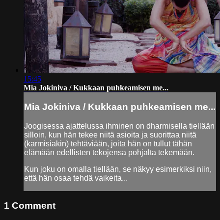
15:45
Mia Jokiniva / Kukkaan puhkeamisen me...
Mia Jokiniva / Kukkaan puhkeamisen me...
Joogisessa ajattelussa ihminen on dharmisella tiellään
silloin, kun hän tekee niitä asioita ja suorittaa niitä
(karmisiakin) tehtäviään, joita hän on tullut tähän
elämään edellisten tekojensa pohjalta tekemään.
Kun joku on omalla tiellään, se näkyy esimerkiksi niin,
että hän osaa tehdä vaikeita...
1
Comment