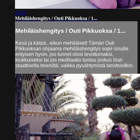
11:52
Mehiläishengitys / Outi Pikkuoksa / 1...
Mehiläishengitys / Outi Pikkuoksa / 1...
Kesä ja kärpä.. eikun mehiläiset! Tämän Outi
Pikkuoksan ohjaama mehiläishengitys sopii sinulle
erityisen hyvin, jos tunnet olosi levottomaksi,
kiukkuiseksi tai jos meditaatio tuntuu joskus liian
staattiselta treeniltä, vaikka pysähtymistä tarvitsisitkin.