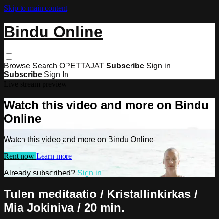
Skip to main content
Bindu Online
Browse
Search
OPETTAJAT
Subscribe
Sign in
Subscribe
Sign In
Live stream preview
Watch this video and more on Bindu
Online
Watch this video and more on Bindu Online
Rent now
Learn more
Already subscribed?
Sign in
Tulen meditaatio / Kristallinkirkas /
Mia Jokiniva / 20 min.