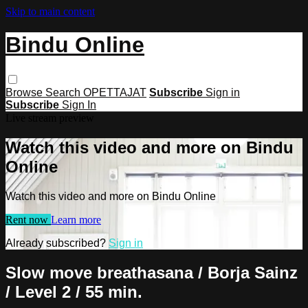
Skip to main content
Bindu Online
Browse
Search
OPETTAJAT
Subscribe
Sign in
Subscribe
Sign In
Live stream preview
Watch this video and more on Bindu
Online
Watch this video and more on Bindu Online
Rent now
Learn more
Already subscribed?
Sign in
Slow move breathasana / Borja Sainz
/ Level 2 / 55 min.