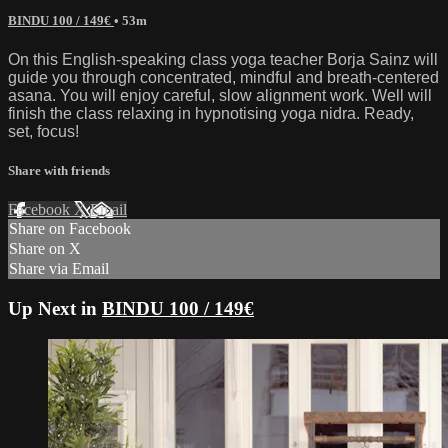
BINDU 100 / 149€
• 53m
On this English-speaking class yoga teacher Borja Sainz will
guide you through concentrated, mindful and breath-centered
asana. You will enjoy careful, slow alignment work. Well will
finish the class relaxing in hypnotising yoga nidra. Ready,
set, focus!
Share with friends
Facebook
X
Email
Share on Facebook
Share on X
Share via Email
Up Next in
BINDU 100 / 149€