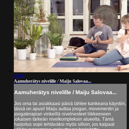
19:18
Aamuherätys nivelille / Maiju Salovaa...
Aamuherätys nivelille / Maiju Salovaa...
Jos oma tai asiakkaasi päivä lähtee kankeana käyntiin,
tässä on apusi! Maiju auttaa joogan, movementin ja
joogaterapian vinkeillä nivelnesteet liikkeeseen
jokaisen tärkeän nivelkompleksin alueelta. Tämä
harjoitus sopii tehtäväksi myös silloin, jos kaipaat