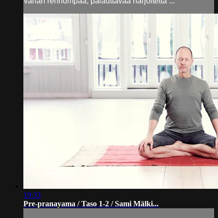
vähän rennompaa, palauttavaa harjoitetta ...
19:33
Pre-pranayama / Taso 1-2 / Sami Mälki...