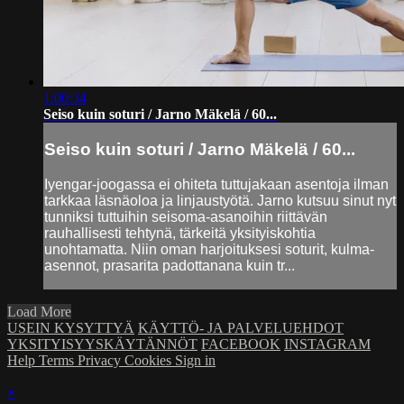
1:00:34
Seiso kuin soturi / Jarno Mäkelä / 60...
Seiso kuin soturi / Jarno Mäkelä / 60...
Iyengar-joogassa ei ohiteta tuttujakaan asentoja ilman
tarkkaa läsnäoloa ja linjaustyötä. Jarno kutsuu sinut nyt
tunniksi tuttuihin seisoma-asanoihin riittävän
rauhallisesti tehtynä, tärkeitä yksityiskohtia
unohtamatta. Niin oman harjoituksesi soturit, kulma-
asennot, prasarita padottanana kuin tr...
Load More
USEIN KYSYTTYÄ
KÄYTTÖ- JA PALVELUEHDOT
YKSITYISYYSKÄYTÄNNÖT
FACEBOOK
INSTAGRAM
Help
Terms
Privacy
Cookies
Sign in
×