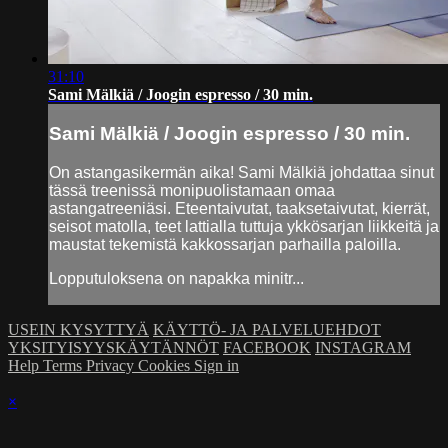
31:10
Sami Mälkiä / Joogin espresso / 30 min.
Sami Mälkiä / Joogin espresso / 30 min.
On astangasikermän aika! Sami Mälkiä johdattaa sinut
tässä treenissä monipuolistamaan omaa
astangatreeniäsi. Eteentaivutat, taaksetaivutat, kierrät,
seisot matolla, teet lattialla tuttuja ykkösarjan liikkeitä ja
maustat tekemistä kakkossarjan parhailla paloilla.
Lopputuloksena on napakka minitr...
USEIN KYSYTTYÄ
KÄYTTÖ- JA PALVELUEHDOT
YKSITYISYYSKÄYTÄNNÖT
FACEBOOK
INSTAGRAM
Help
Terms
Privacy
Cookies
Sign in
×