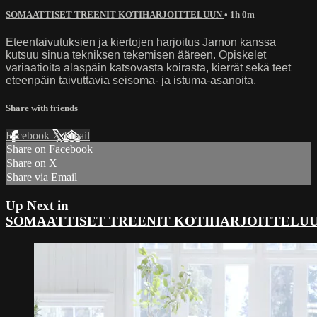
SOMAATTISET TREENIT KOTIHARJOITTELUUN
• 1h 0m
Eteentaivutuksien ja kiertojen harjoitus Jarnon kanssa
kutsuu sinua tekniksen tekemisen ääreen. Opiskelet
variaatioita alaspäin katsovasta koirasta, kierrät sekä teet
eteenpäin taivuttavia seisoma- ja istuma-asanoita.
Share with friends
Facebook
X
Email
Share on Facebook
Share on X
Share via Email
Up Next in
SOMAATTISET TREENIT KOTIHARJOITTELU