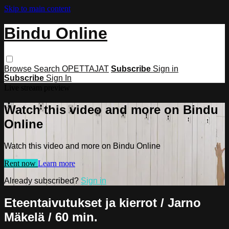
Skip to main content
Bindu Online
Browse
Search
OPETTAJAT
Subscribe
Sign in
Subscribe
Sign In
Live stream preview
Watch this video and more on Bindu
Online
Watch this video and more on Bindu Online
Rent now
Learn more
Already subscribed?
Sign in
Eteentaivutukset ja kierrot / Jarno
Mäkelä / 60 min.