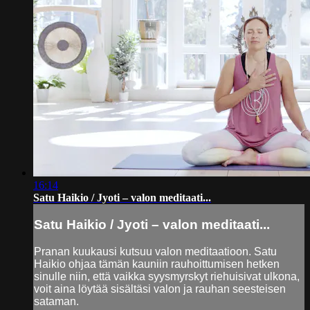
16:14
Satu Haikio / Jyoti – valon meditaati...
Satu Haikio / Jyoti – valon meditaati...
Pranan kuukausi kutsuu valon meditaatioon. Satu
Haikio ohjaa tämän kauniin rauhoittumisen hetken
sinulle niin, että vaikka syysmyrskyt riehuisivat ulkona,
voit aina löytää sisältäsi valon ja rauhan seesteisen
sataman.