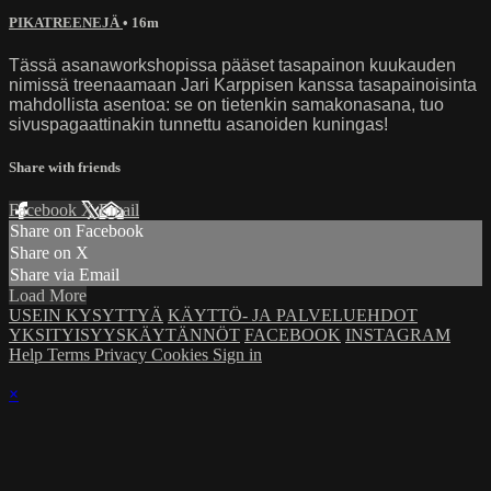
PIKATREENEJÄ
• 16m
Tässä asanaworkshopissa pääset tasapainon kuukauden
nimissä treenaamaan Jari Karppisen kanssa tasapainoisinta
mahdollista asentoa: se on tietenkin samakonasana, tuo
sivuspagaattinakin tunnettu asanoiden kuningas!
Share with friends
Facebook
X
Email
Share on Facebook
Share on X
Share via Email
Load More
USEIN KYSYTTYÄ
KÄYTTÖ- JA PALVELUEHDOT
YKSITYISYYSKÄYTÄNNÖT
FACEBOOK
INSTAGRAM
Help
Terms
Privacy
Cookies
Sign in
×