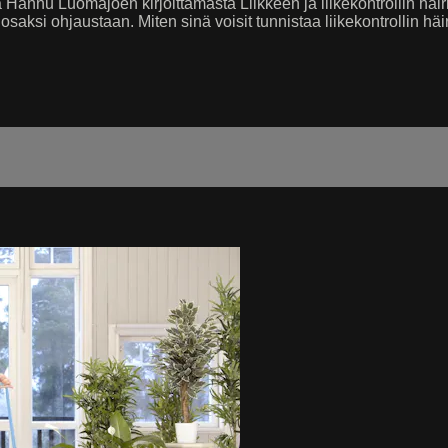
nu Luomajoen kirjoittamasta Liikkeen ja liikekontrollin häiriöt
saksi ohjaustaan. Miten sinä voisit tunnistaa liikekontrollin häir