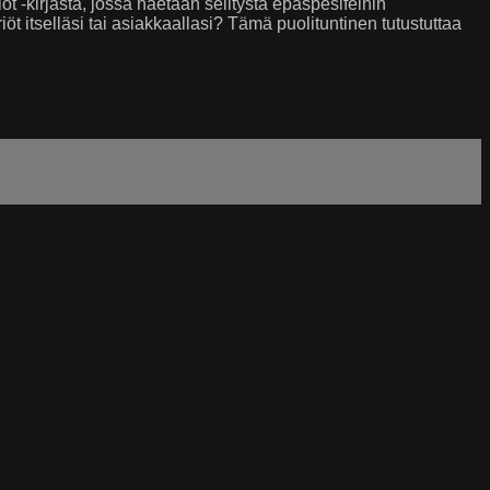
 -kirjasta, jossa haetaan selitystä epäspesifeihin
iöt itselläsi tai asiakkaallasi? Tämä puolituntinen tutustuttaa