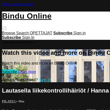
Skip to main content
Bindu Online
Browse
Search
OPETTAJAT
Subscribe
Sign in
Subscribe
Sign In
Live stream preview
Watch this video and more on Bindu 
Watch this video and more on Bindu Online
Subscribe
Learn more
Already subscribed?
Sign in
Lautasella liikekontrollihäiriöt / Hann
PILATES
• 30m