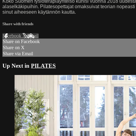
Koko Suomen fysioterapiayhteisö kuhisi vuonna 2018 uudesta Han
alaselkäkipuihin. Pilatesopettajat omaksuivat teorian nopeasti o
sinut aiheeseen käytännön kautta.
Share with friends
Facebook
X
Email
Share on Facebook
Share on X
Share via Email
Up Next in
PILATES