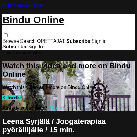
Skip to main content
Bindu Online
Browse
Search
OPETTAJAT
Subscribe
Sign in
Subscribe
Sign In
Live stream preview
Watch this video and more on Bindu
Online
Watch this video and more on Bindu Online
Subscribe
Already subscribed?
Sign in
Leena Syrjälä / Joogaterapiaa
pyöräilijälle / 15 min.