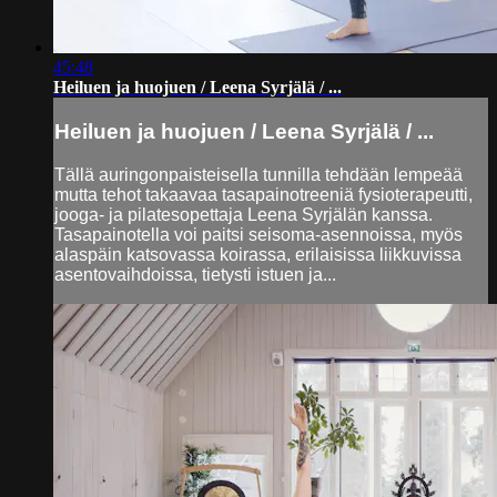
45:48
Heiluen ja huojuen / Leena Syrjälä / ...
Heiluen ja huojuen / Leena Syrjälä / ...
Tällä auringonpaisteisella tunnilla tehdään lempeää
mutta tehot takaavaa tasapainotreeniä fysioterapeutti,
jooga- ja pilatesopettaja Leena Syrjälän kanssa.
Tasapainotella voi paitsi seisoma-asennoissa, myös
alaspäin katsovassa koirassa, erilaisissa liikkuvissa
asentovaihdoissa, tietysti istuen ja...