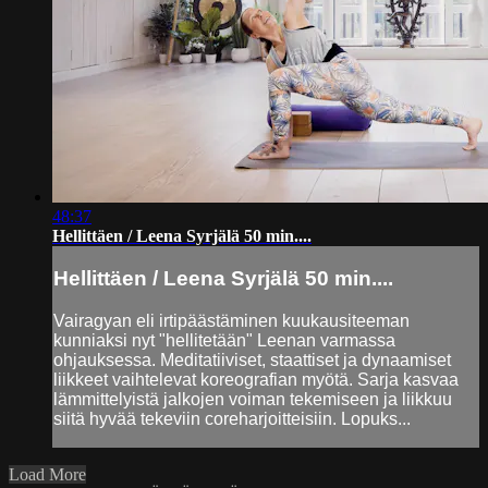
48:37
Hellittäen / Leena Syrjälä 50 min....
Hellittäen / Leena Syrjälä 50 min....
Vairagyan eli irtipäästäminen kuukausiteeman
kunniaksi nyt "hellitetään" Leenan varmassa
ohjauksessa. Meditatiiviset, staattiset ja dynaamiset
liikkeet vaihtelevat koreografian myötä. Sarja kasvaa
lämmittelyistä jalkojen voiman tekemiseen ja liikkuu
siitä hyvää tekeviin coreharjoitteisiin. Lopuks...
Load More