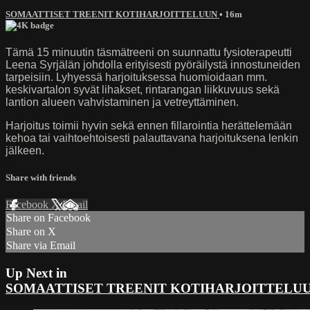
SOMAATTISET TREENIT KOTIHARJOITTELUUN
• 16m
Tämä 15 minuutin täsmätreeni on suunnattu fysioterapeutti
Leena Syrjälän johdolla erityisesti pyöräilystä innostuneiden
tarpeisiin. Lyhyessä harjoituksessa huomioidaan mm.
keskivartalon syvät lihakset, rintarangan liikkuvuus sekä
lantion alueen vahvistaminen ja vetreyttäminen.
Harjoitus toimii hyvin sekä ennen fillarointia herättelemään
kehoa tai vaihtoehtoisesti palauttavana harjoituksena lenkin
jälkeen.
Share with friends
Facebook
X
Email
Share on Facebook
Share on X
Share via Email
Up Next in
SOMAATTISET TREENIT KOTIHARJOITTELU