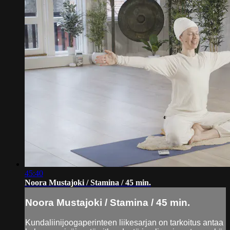
45:40
Noora Mustajoki / Stamina / 45 min.
Noora Mustajoki / Stamina / 45 min.
Kundaliinijoogaperinteen liikesarjan on tarkoitus antaa