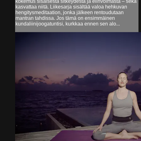
kokemus sisäisestä sitkeydestä ja elinvoimasta – sekä
kasvattaa niitä. Liikesarja sisältää valoa hehkuvan
hengitysmeditaation, jonka jälkeen rentoudutaan
mantran tahdissa. Jos tämä on ensimmäinen
kundaliinijoogatuntisi, kurkkaa ennen sen alo...