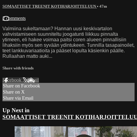
SOMAATTISET TREENIT KOTIHARJOITTELUUN
• 47m
2 comments
Valmiina sukeltamaan? Hannan uusi keskivartalon
vahvistamiseen suunniteltu joogatunti liikkuu pinnalta
ytimeen, eli hakee voimaa paitsi coren alueen pinnallisiin
lihaksiin myös sen syvään ydintukeen. Tunnilla tasapainoilet,
teet lankkuvariaatioita ja pääset lopulta käsienkin päälle.
Rullaahan matto auki...
Share with friends
Facebook
X
Email
Share on Facebook
Share on X
Share via Email
Up Next in
SOMAATTISET TREENIT KOTIHARJOITTELU