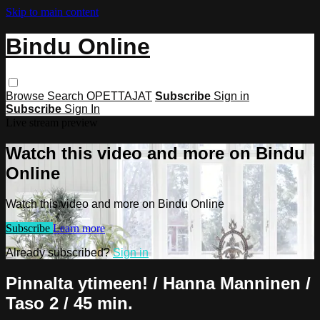
Skip to main content
Bindu Online
Browse
Search
OPETTAJAT
Subscribe
Sign in
Subscribe
Sign In
Live stream preview
Watch this video and more on Bindu
Online
Watch this video and more on Bindu Online
Subscribe
Learn more
Already subscribed?
Sign in
Pinnalta ytimeen! / Hanna Manninen /
Taso 2 / 45 min.