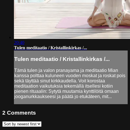
20:40
Tulen meditaatio / Kristallinkirkas /...
Tulen meditaatio / Kristallinkirkas /...
Tämä tulen ja valon pranayama ja meditaatio Mian
kanssa polttaa kuluneen vuoden moskat ja roskat pois
sekä täyttää sinut kirkkaudella. Voit korostaa
meditaation vaikutuksia tekemällä itsellesi kotiin
pienen rituaalin: Sytytä muutamia kynttilöitä omaan
jooganurkkaukseesi ja päätä jo etukäteen, mit...
2
Comments