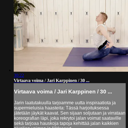
30:22
Virtaava voima / Jari Karppinen / 30 ...
Virtaava voima / Jari Karppinen / 30 ...
Jarin laatutakuulla tarjoamme uutta inspiraatiota ja
supermieluisia haasteita: Tässä harjoituksessa
jätetään jäykät kaavat. Sen sijaan soljutaan ja virrataan
koreografian läpi, joka rekrytoi jalan voimat saataville
sekä tarjoaa hauskoja tapoja kehittää jalan kaikkien