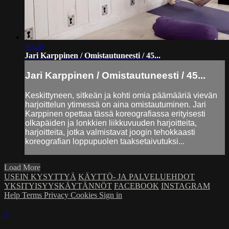
46:26
Jari Karppinen / Omistautuneesti / 45...
Jari Karppinen / Omistautuneesti / 45...
Keskittyneen, sitkeän ja kohti omia päämääriä vievän
harjoittelun ytimessä on aina omistautuminen. Jari
Karppinen opettaa tässä koreografiassa erityisesti
olkapäiden ja lonkkien liikkuvuuden harjoitteita,
harjoitteita, jotka valmistavat joogin tehokkaasti
koreografian loppupuolen taaksetaivutuksi...
Load More
USEIN KYSYTTYÄ
KÄYTTÖ- JA PALVELUEHDOT
YKSITYISYYSKÄYTÄNNÖT
FACEBOOK
INSTAGRAM
Help
Terms
Privacy
Cookies
Sign in
×