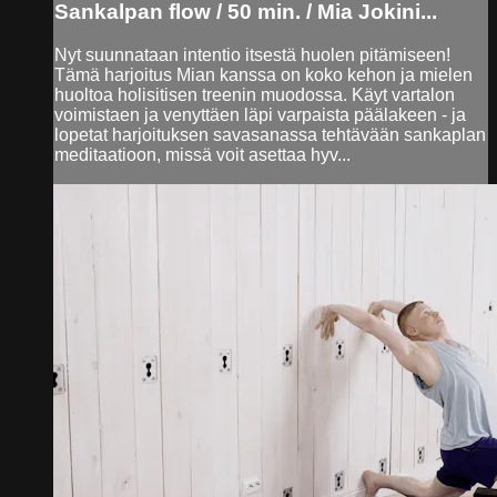
Sankalpan flow / 50 min. / Mia Jokini...
Nyt suunnataan intentio itsestä huolen pitämiseen!
Tämä harjoitus Mian kanssa on koko kehon ja mielen
huoltoa holisitisen treenin muodossa. Käyt vartalon
voimistaen ja venyttäen läpi varpaista päälakeen - ja
lopetat harjoituksen savasanassa tehtävään sankaplan
meditaatioon, missä voit asettaa hyv...