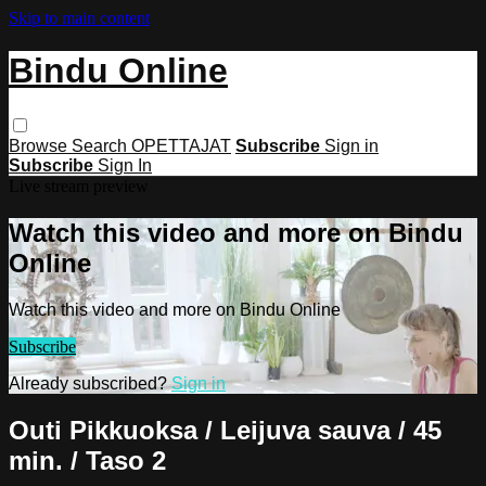
Skip to main content
Bindu Online
Browse
Search
OPETTAJAT
Subscribe
Sign in
Subscribe
Sign In
Live stream preview
Watch this video and more on Bindu
Online
Watch this video and more on Bindu Online
Subscribe
Already subscribed?
Sign in
Outi Pikkuoksa / Leijuva sauva / 45
min. / Taso 2