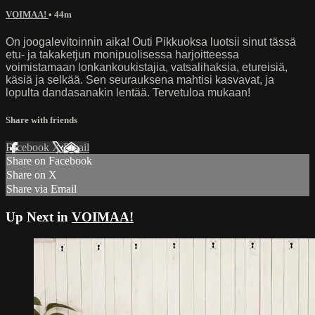
VOIMAA!
• 44m
On joogalevitoinnin aika! Outi Pikkuoksa luotsii sinut tässä
etu- ja takaketjun monipuolisessa harjoitteessa
voimistamaan lonkankoukistajia, vatsalihaksia, etureisiä,
käsiä ja selkää. Sen seurauksena mahtisi kasvavat, ja
lopulta dandasanakin lentää. Tervetuloa mukaan!
Share with friends
Facebook
X
Email
Share on Facebook
Share on X
Share via Email
Up Next in
VOIMAA!