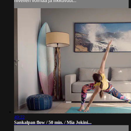
nivelien voimaa ja liikkuvuut...
49:22
Sankalpan flow / 50 min. / Mia Jokini...