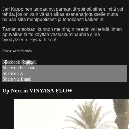
Jari Karppinen tarjoaa nyt parhaat tärppinsä siihen, mitä voi
tehdä, jos on vain vähän aikaa asanaharjoitukselle mutta
haluaa siitä monipuolisesti ja tehokaasti kaiken irti.
Tämän antoisan, kunnon meiningin treenin voi tehdä ilman
apuvälineitä tai käyttää vastuskuminauhaa siinä
hyödykseen. Hyvää hikeä!
Share with friends
Facebook
X
Email
Share on Facebook
Share on X
Share via Email
Up Next in
VINYASA FLOW