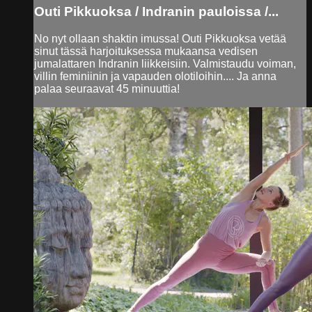
Outi Pikkuoksa / Indranin pauloissa /...
No nyt ollaan shaktin imussa! Outi Pikkuoksa vetää
sinut tässä harjoituksessa mukaansa vedisen
jumalattaren Indranin liikkeisiin. Valmistaudu voiman,
villin feminiinin ja vapauden olotiloihin.... Ja anna
palaa seuraavat 45 minuuttia!