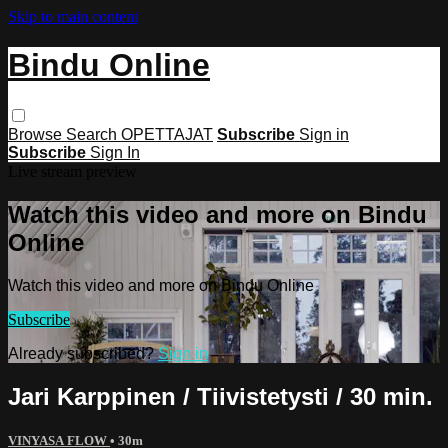
Skip to main content
Bindu Online
Browse
Search
OPETTAJAT
Subscribe
Sign in
Subscribe
Sign In
Live stream preview
Watch this video and more on Bindu
Online
Watch this video and more on Bindu Online
Subscribe
Already subscribed?
Sign in
Jari Karppinen / Tiivistetysti / 30 min.
VINYASA FLOW
• 30m