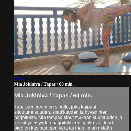
55:04
Mia Jokiniva / Tapas / 60 min.
Mia Jokiniva / Tapas / 60 min.
Tapaksen treeni on sinulle, joka kaipaat
sitoutuneisuuden, sisukkuuden ja hyvän hien
harjoitusta. Mia tempaa sinut mukaan kuumuuden ja
keskittyneisyyden harjoitukseen, jonka voit tehdä
pienien käsipainojen kera tai ihan ilman mitään