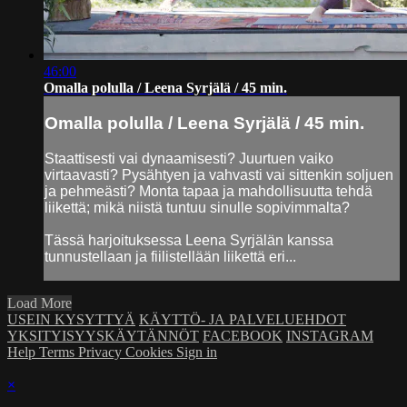
46:00
Omalla polulla / Leena Syrjälä / 45 min.
Omalla polulla / Leena Syrjälä / 45 min.
Staattisesti vai dynaamisesti? Juurtuen vaiko
virtaavasti? Pysähtyen ja vahvasti vai sittenkin soljuen
ja pehmeästi? Monta tapaa ja mahdollisuutta tehdä
liikettä; mikä niistä tuntuu sinulle sopivimmalta?
Tässä harjoituksessa Leena Syrjälän kanssa
tunnustellaan ja fiilistellään liikettä eri...
Load More
USEIN KYSYTTYÄ
KÄYTTÖ- JA PALVELUEHDOT
YKSITYISYYSKÄYTÄNNÖT
FACEBOOK
INSTAGRAM
Help
Terms
Privacy
Cookies
Sign in
×