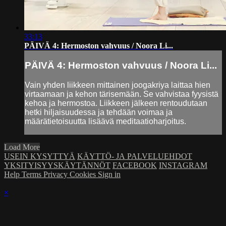
33:13
PÄIVÄ 4: Hermoston vahvuus / Noora Li...
PÄIVÄ 4: Hermoston vahvuus / Noora Li...
Vain yhden liikkeen mittainen joogakriya laittaa hien
virtaamaan ja kehon tärisemään. Se vahvistaa fyysistä
kehoa ja hermostoa. Liikkeen jälkeen rentoudutaan
hetki hiljaisuudessa ja tehdään voimaa ja
määrätietoisuutta lisäävä meditaatioharjoitus.
Load More
USEIN KYSYTTYÄ
KÄYTTÖ- JA PALVELUEHDOT
YKSITYISYYSKÄYTÄNNÖT
FACEBOOK
INSTAGRAM
Help
Terms
Privacy
Cookies
Sign in
×