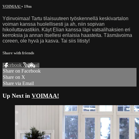
VOIMAA!
• 19m
Ydinvoimaa! Tartu tilaisuuteen työskennellä keskivartalon
voiman kanssa huolellisesti ja ah, niin sopivan
hikoiluttavastikin. Käyt Elian kanssa läpi vatsalihaksien eri
kerroksia ja annan itsellesi erilaisia haasteita. Täsmävoima
coreen, ole hyvä ja kasva. Tai siis litisty!
Share with friends
Facebook
X
Email
Share on Facebook
Share on X
Share via Email
Up Next in
VOIMAA!