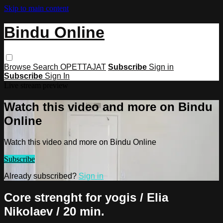
Skip to main content
Bindu Online
Browse
Search
OPETTAJAT
Subscribe
Sign in
Subscribe
Sign In
Live stream preview
Watch this video and more on Bindu
Online
Watch this video and more on Bindu Online
Subscribe
Already subscribed?
Sign in
Core strenght for yogis / Elia
Nikolaev / 20 min.