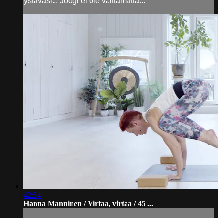
ystäväsi... Joogi ei ole välttämättä...
42:54
Hanna Manninen / Virtaa, virtaa / 45 ...