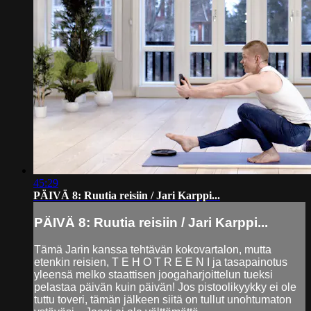
45:29
PÄIVÄ 8: Ruutia reisiin / Jari Karppi...
PÄIVÄ 8: Ruutia reisiin / Jari Karppi...
Tämä Jarin kanssa tehtävän kokovartalon, mutta
etenkin reisien, T E H O T R E E N I ja tasapainotus
yleensä melko staattisen joogaharjoittelun tueksi
pelastaa päivän kuin päivän! Jos pistoolikyykky ei ole
tuttu toveri, tämän jälkeen siitä on tullut unohtumaton