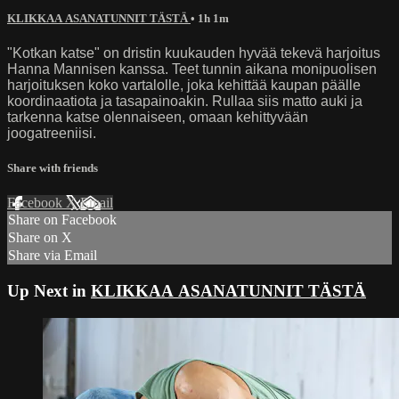
KLIKKAA ASANATUNNIT TÄSTÄ
• 1h 1m
"Kotkan katse" on dristin kuukauden hyvää tekevä harjoitus
Hanna Mannisen kanssa. Teet tunnin aikana monipuolisen
harjoituksen koko vartalolle, joka kehittää kaupan päälle
koordinaatiota ja tasapainoakin. Rullaa siis matto auki ja
tarkenna katse olennaiseen, omaan kehittyvään
joogatreeniisi.
Share with friends
Facebook
X
Email
Share on Facebook
Share on X
Share via Email
Up Next in
KLIKKAA ASANATUNNIT TÄSTÄ