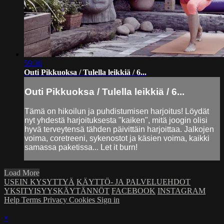
59:36
Outi Pikkuoksa / Tulella leikkiä / 6...
Outi Pikkuoksa / Tulella leikkiä / 6...
Tämä on hikoilun ja puhdistumisen harjoitus! Löydät
nyt yhdestä harjoituksesta "kaiken", mitä joogin olisi
hyvä terveytensä tähden päivittäin harjoittaa. Jalkojen
voima, coretreeni, sykenostot ja käsien voima, kaikki
samassa paketissa... Let it burn!
Load More
USEIN KYSYTTYÄ
KÄYTTÖ- JA PALVELUEHDOT
YKSITYISYYSKÄYTÄNNÖT
FACEBOOK
INSTAGRAM
Help
Terms
Privacy
Cookies
Sign in
×