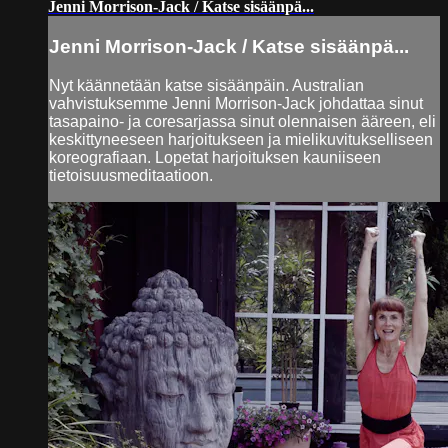
Jenni Morrison-Jack / Katse sisäänpä...
Jenni Morrison-Jack / Katse sisäänpä...
Nyt käännetään katse sisäänpäin. Australian
vahvistuksemme Jenni Morrison-Jack johdattaa sinut
tasapaino- ja coresarjassa sinut olennaisen ääreen, eli
keskittyneeseen harjoitukseen ja mielikuvitukselliseen
koreografiaan. Lopetat harjoituksen kauniiseen
tietoisuusmeditaatioon.