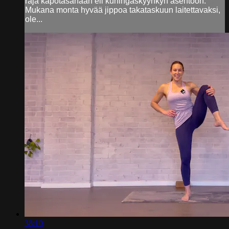
raja kapotasanaan eli kuningaskyyhkyn asentoon.
Mukana monta hyvää jippoa takataskuun laitettavaksi,
ole...
38:10