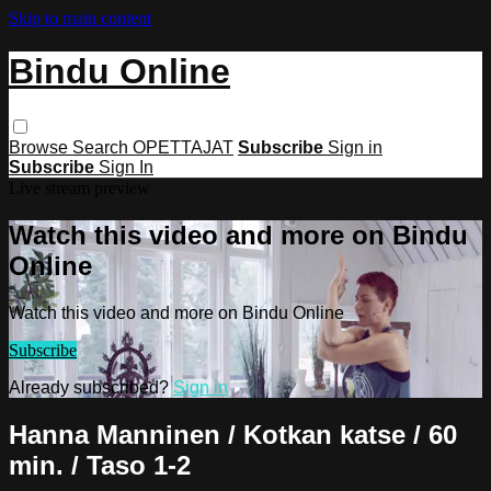
Skip to main content
Bindu Online
Browse
Search
OPETTAJAT
Subscribe
Sign in
Subscribe
Sign In
Live stream preview
Watch this video and more on Bindu
Online
Watch this video and more on Bindu Online
Subscribe
Already subscribed?
Sign in
Hanna Manninen / Kotkan katse / 60
min. / Taso 1-2