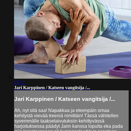
47:12
Jari Karppinen / Katseen vangitsija /...
Jari Karppinen / Katseen vangitsija /...
Ah, nyt sitä saa! Napakkaa ja eteenpäin omaa
kehitystä vievää treeniä nimittäin! Tässä vähitellen
syvemmälle taaksetaivutuksiin kehittyvässä
harjoituksessa päädyt Jarin kanssa lopulta eka pada