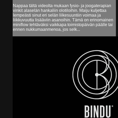
Nappaa tältä videolta mukaan fysio- ja joogaterapian
vinkit alaselän hankaliin olotiloihin. Maiju kuljettaa
lempeästi sinut eri selän liikesuuntiin voimaa ja
liikkuvuutta lisääviin asanoihin. Tämä on erinomainen
miniflow tehtäväksi vaikkapa toimistopäivän päälle tai
ennen nukkumaanmenoa, jos selk...