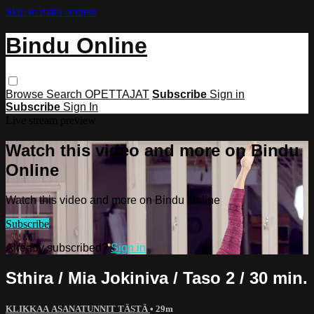
Skip to main content
Bindu Online
Browse
Search
OPETTAJAT
Subscribe
Sign in
Subscribe
Sign In
Live stream preview
Watch this video and more on Bindu
Online
Watch this video and more on Bindu Online
Subscribe
Already subscribed?
Sign in
Sthira / Mia Jokiniva / Taso 2 / 30 min.
KLIKKAA ASANATUNNIT TÄSTÄ
• 29m