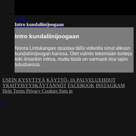
11:56
Intro kundaliinijoogaan
Intro kundaliinijoogaan
Noora Lintukangas opastaa tällä videolla sinut alkuun
kundaliinijoogan kanssa. Olet valmis tekemään tunteja
toki ilmankin introa, mutta tästä on varmasti iloa lajiin
tutustuessa.
USEIN KYSYTTYÄ
KÄYTTÖ- JA PALVELUEHDOT
YKSITYISYYSKÄYTÄNNÖT
FACEBOOK
INSTAGRAM
Help
Terms
Privacy
Cookies
Sign in
×