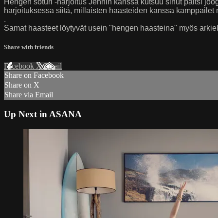
Hengen soturi -harjoitus Jennin kanssa kutsuu sinut paitsi jo
harjoituksessa siitä, millaisten haasteiden kanssa kamppailet m
.
Samat haasteet löytyvät usein "hengen haasteina" myös arkiel
Share with friends
Facebook
X
Email
Share on Facebook
Share on X
Share via Email
Up Next in
ASANA