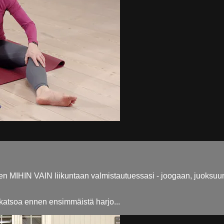
n MIHIN VAIN liikuntaan valmistautuessasi - joogaan, juoksuun, 
a katsoa ennen ensimmäistä harjo...