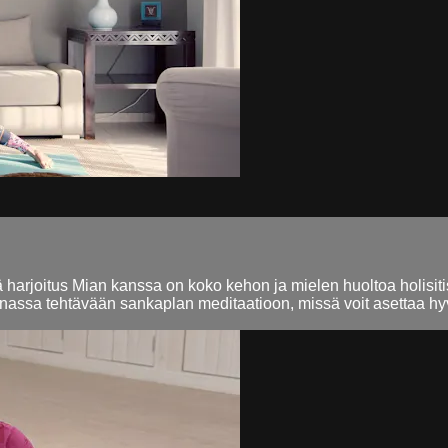
 harjoitus Mian kanssa on koko kehon ja mielen huoltoa holisit
anassa tehtävään sankaplan meditaatioon, missä voit asettaa hyv