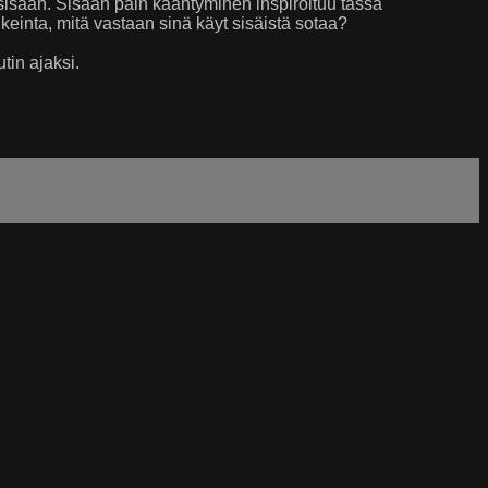
sisään. Sisään päin kääntyminen inspiroituu tässä
ikeinta, mitä vastaan sinä käyt sisäistä sotaa?
tin ajaksi.