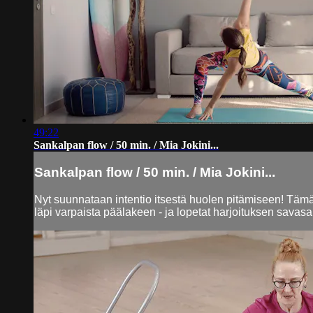
49:22
Sankalpan flow / 50 min. / Mia Jokini...
Sankalpan flow / 50 min. / Mia Jokini...
Nyt suunnataan intentio itsestä huolen pitämiseen! Tämä
läpi varpaista päälakeen - ja lopetat harjoituksen savas