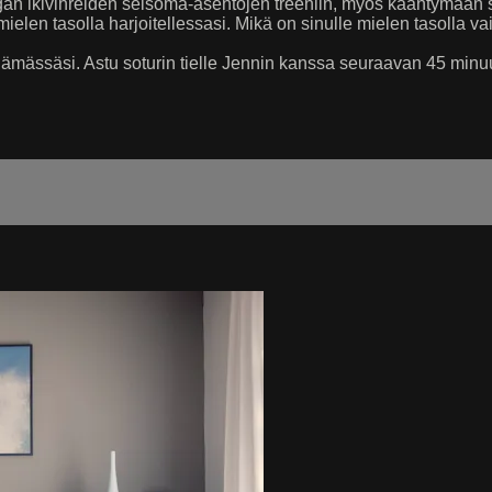
ogan ikivihreiden seisoma-asentojen treeniin, myös kääntymään 
ielen tasolla harjoitellessasi. Mikä on sinulle mielen tasolla va
ämässäsi. Astu soturin tielle Jennin kanssa seuraavan 45 minuu