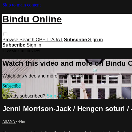
Skip to main content
Bindu Online
Browse
Search
OPETTAJAT
Subscribe
Sign in
Subscribe
Sign In
Live stream preview
Watch this video and more on Bindu 
Watch this video and more on Bindu Online
Subscribe
Already subscribed?
Sign in
Jenni Morrison-Jack / Hengen soturi / 
ASANA
• 44m