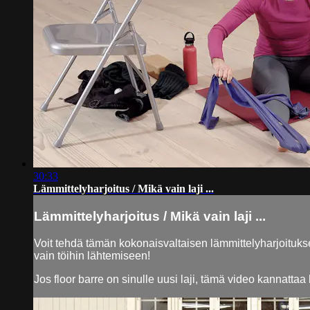
30:33
Lämmittelyharjoitus / Mikä vain laji ...
Lämmittelyharjoitus / Mikä vain laji ...
Voit tehdä tämän kokonaisvaltaisen lämmittelyharjoitukse
vain töihin lähtemiseen!
Jos floor barre on sinulle uusi laji, tämä video kannatta