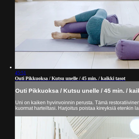
45:51
Outi Pikkuoksa / Kutsu unelle / 45 min. / kaikki tasot
Outi Pikkuoksa / Kutsu unelle / 45 min. / kai
Uni on kaiken hyvinvoinnin perusta. Tämä restoratiivinen h
kuormat harteiltasi. Harjoitus poistaa kireyksiä etenkin l