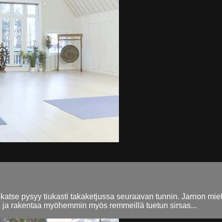
ä katse pysyy tiukasti takaketjussa seuraavan tunnin. Jarnon mi
olilla ja rakentaa myöhemmin myös remmeillä tuetun sirsas...