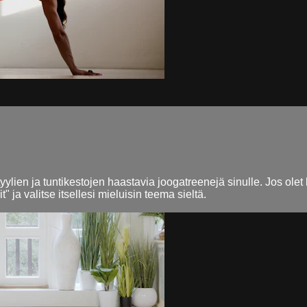
lien ja tuntikestojen haastavia joogatreenejä sinulle. Jos olet ki
 ja valitse itsellesi mieluisin teema sieltä.