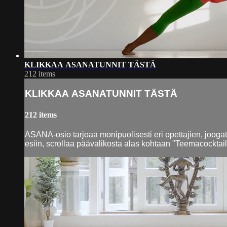
KLIKKAA ASANATUNNIT TÄSTÄ
212 items
KLIKKAA ASANATUNNIT TÄSTÄ
212 items
ASANA-osio tarjoaa monipuolisesti eri opettajien, joogatyy
esiin, scrollaa päävalikosta alas kohtaan "Teemacocktailit"