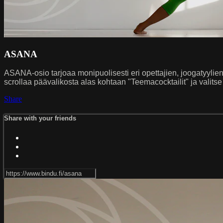
ASANA
ASANA-osio tarjoaa monipuolisesti eri opettajien, joogatyylien j
scrollaa päävalikosta alas kohtaan "Teemacocktailit" ja valitse 
Share
Share with your friends