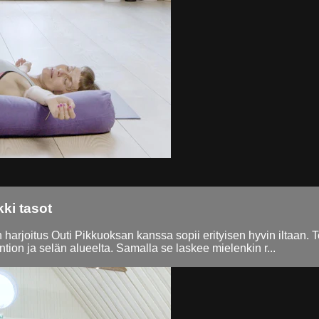
kki tasot
arjoitus Outi Pikkuoksan kanssa sopii erityisen hyvin iltaan. Tee
antion ja selän alueelta. Samalla se laskee mielenkin r...