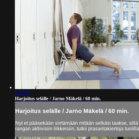
1:01:38
Harjoitus selälle / Jarno Mäkelä / 60 min.
Harjoitus selälle / Jarno Mäkelä / 60 min.
Nyt et pääsekään siirtämään mitään selkäsi taakse, sill
rangan aktiivisiin liikkeisiin, tutkii prasaritakiertoja tu