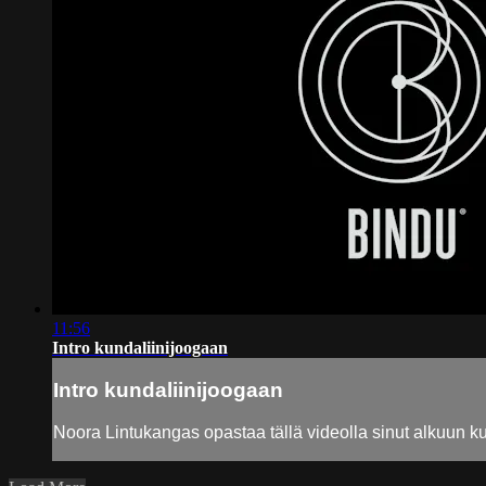
11:56
Intro kundaliinijoogaan
Intro kundaliinijoogaan
Noora Lintukangas opastaa tällä videolla sinut alkuun kun