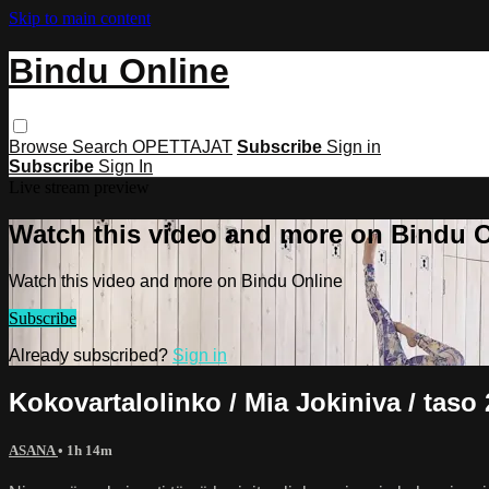
Skip to main content
Bindu Online
Browse
Search
OPETTAJAT
Subscribe
Sign in
Subscribe
Sign In
Live stream preview
Watch this video and more on Bindu 
Watch this video and more on Bindu Online
Subscribe
Already subscribed?
Sign in
Kokovartalolinko / Mia Jokiniva / taso 
ASANA
• 1h 14m