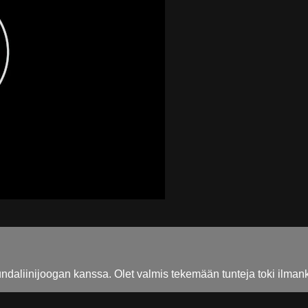
daliinijoogan kanssa. Olet valmis tekemään tunteja toki ilmankin 