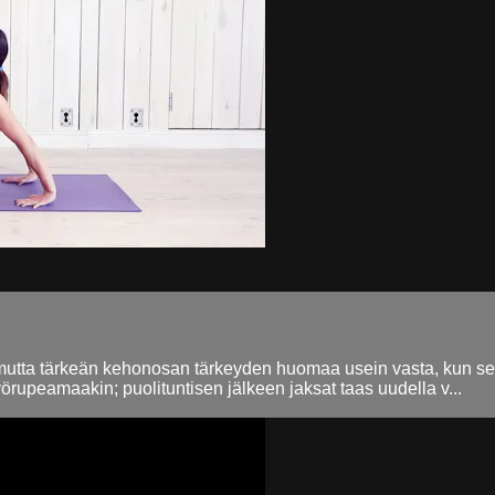
mutta tärkeän kehonosan tärkeyden huomaa usein vasta, kun se ki
työrupeamaakin; puolituntisen jälkeen jaksat taas uudella v...