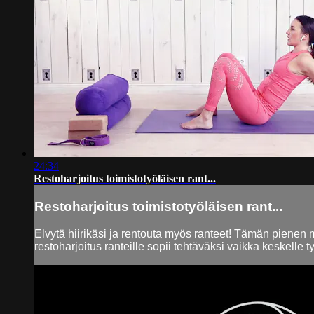
24:34
Restoharjoitus toimistotyöläisen rant...
Restoharjoitus toimistotyöläisen rant...
Elvytä hiirikäsi ja rentouta myös ranteet! Tämän pienen 
restoharjoitus ranteille sopii tehtäväksi vaikka keskelle 