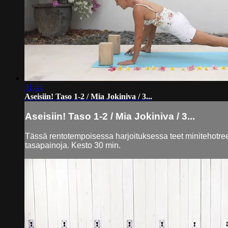
31:44
Aseisiin! Taso 1-2 / Mia Jokiniva / 3...
Aseisiin! Taso 1-2 / Mia Jokiniva / 3...
Tässä rentotempoisessa harjoituksessa teet minitehotreeni
tasapainoja. Kesto 30 min.