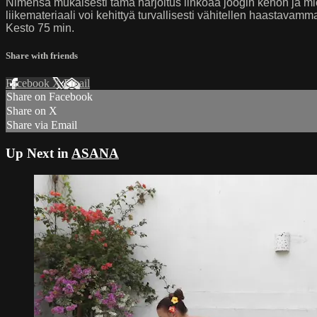
Nimensä mukaisesti tämä harjoitus linkoaa joogin kehon ja mielen
liikemateriaali voi kehittyä turvallisesti vähitellen haastavamm
Kesto 75 min.
Share with friends
Facebook
X
Email
Share on Facebook
Share on X
Share via Email
Up Next in
ASANA