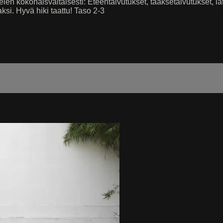
 kokonaisvaltaisesti: Eteentaivutukset, taaksetaivutukset, latera
aksi. Hyvä hiki taattu! Taso 2-3