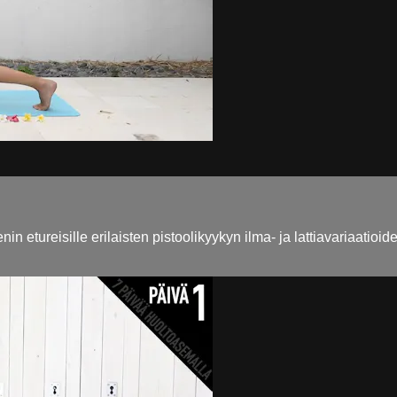
n etureisille erilaisten pistoolikyykyn ilma- ja lattiavariaatio