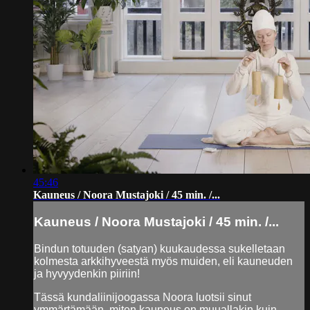
45:46
Kauneus / Noora Mustajoki / 45 min. /...
Kauneus / Noora Mustajoki / 45 min. /...
Bindun totuuden (satyan) kuukaudessa sukelletaan
kolmesta arkkihyveestä myös muiden, eli kauneuden
ja hyvyydenkin piiriin!
Tässä kundaliinijoogassa Noora luotsii sinut
ymmärtämään, miten kauneus on muuallakin kuin