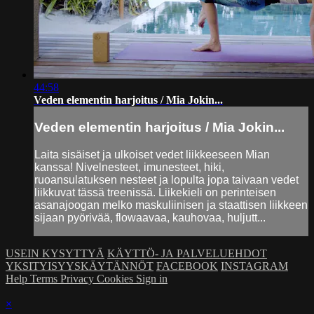
44:58
Veden elementin harjoitus / Mia Jokin...
Veden elementin harjoitus / Mia Jokin...
Laita sisäiset ja ulkoiset vedet liikkeeseen Mian
kanssa! Nivelnesteet, imunesteet, hiki,
ruoansulatuksen nesteet ja lopulta jopa taivaan vedet
liikkuvat tässä treenissä. Liikekieli on perinteisen
asanajoogan melko maskuliinisen ja staattisen liikkeen
sijaan pyörivää, flowaavaa, kauhovaa, huljutt...
USEIN KYSYTTYÄ
KÄYTTÖ- JA PALVELUEHDOT
YKSITYISYYSKÄYTÄNNÖT
FACEBOOK
INSTAGRAM
Help
Terms
Privacy
Cookies
Sign in
×