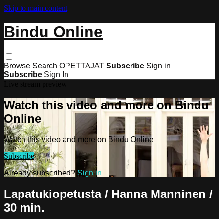
Skip to main content
Bindu Online
Browse
Search
OPETTAJAT
Subscribe
Sign in
Subscribe
Sign In
Live stream preview
Watch this video and more on Bindu
Online
Watch this video and more on Bindu Online
Subscribe
Already subscribed?
Sign in
Lapatukiopetusta / Hanna Manninen /
30 min.