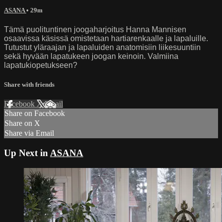
ASANA
• 29m
Tämä puolituntinen joogaharjoitus Hanna Mannisen
osaavissa käsissä omistetaan hartiarenkaalle ja lapaluille.
Tutustut yläraajan ja lapaluiden anatomisiin liikesuuntiin
sekä hyvään lapatukeen joogan keinoin. Valmiina
lapatukiopetukseen?
Share with friends
Facebook
X
Email
Share on Facebook
Share on X
Share via Email
Up Next in
ASANA