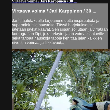
Virtaava voima / Jari Karppinen / 30 ...
Virtaava voima / Jari Karppinen / 30 ...
Jarin laatutakuulla tarjoamme uutta inspiraatiota ja
supermieluisia haasteita: Tässä harjoituksessa
jätetään jäykät kaavat. Sen sijaan soljutaan ja virrataan
koreografian läpi, joka rekrytoi jalan voimat saataville
sekä tarjoaa hauskoja tapoja kehittää jalan kaikkien
nivelien voimaa ja liikkuvuut...