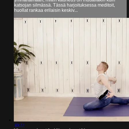
katsojan silmässä. Tässä harjoituksessa meditoit,
huollat rankaa erilaisin keskiv...
30:22