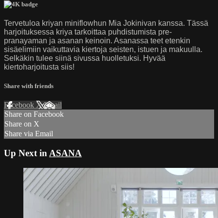
Tervetuloa kriyan miniflowhun Mia Jokinivan kanssa. Tässä
harjoituksessa kriya tarkoittaa puhdistumista pre-
pranayaman ja asanan keinoin. Asanassa teet etenkin
sisäelimiin vaikuttavia kiertoja seisten, istuen ja makuulla.
Selkäkin tulee siinä sivussa huolletuksi. Hyvää
kiertoharjoitusta siis!
Share with friends
Facebook
X
Email
Share on Facebook
Share on X
Share via Email
Up Next in
ASANA