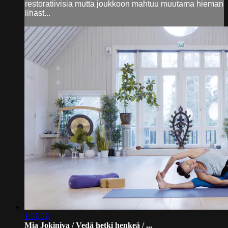
restoratiivisia mutta joukkoon mahtuu muutama hieman
lihast...
1:01:39
Mia Jokiniva / Vedä hetki henkeä / ...