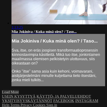
1:13:25
Mia Jokiniva / Kuka minä olen? / Taso...
Mia Jokiniva / Kuka minä olen? / Taso...
Sva, itse, on eräs joogisen transformaatioprosessin
kiinnostavimpia käsitteitä. Mikä tuo itse, jonkinlainen
maailmassa olemisen pelkistetyin ulottuvuus, siis
oikeastaan on?
Onko "itse" sama asia kuin kehoni, voimavarani,
aistijärjestelmäni minulle kuljettama tieto itsestäni,
jonka mieli tulkits...
Load More
USEIN KYSYTTYÄ
KÄYTTÖ- JA PALVELUEHDOT
YKSITYISYYSKÄYTÄNNÖT
FACEBOOK
INSTAGRAM
Help
Terms
Privacy
Cookies
Sign in