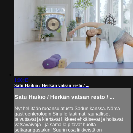
1:00:43
Satu Haikio / Herkän vatsan resto / ...
Satu Haikio / Herkän vatsan resto / ...
Nyt hellitään ruoansulatusta Sadun kanssa. Nämä
gastroenterologin Sinulle laatimat, rauhalliset
taivuttavat ja kiertävät liikkeet ehkäisevät ja hoitavat
vatsavaivoja - ja samalla pitävät huolta
selkärangastakin. Suurin osa liikkeistä on