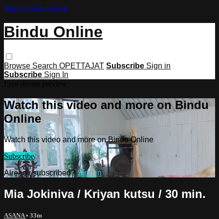
Skip to main content
Bindu Online
Browse
Search
OPETTAJAT
Subscribe
Sign in
Subscribe
Sign In
Live stream preview
Watch this video and more on Bindu
Online
Watch this video and more on Bindu Online
Subscribe
Already subscribed?
Sign in
Mia Jokiniva / Kriyan kutsu / 30 min.
ASANA
• 33m