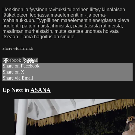
Henkinen ja fyysinen ravituksi tuleminen liittyy kiinalaisen
lääketieteen teoriassa maaelementtiin - ja perna-
mahalaukkuun. Tyypillinen maaelementin energiassa oleva
huolehtii paljon muista ihmisistä, päivittäisistä rutiineista,
maailman murheistakin, mutta saattaa unohtaa hoivata
itseään. Tämä harjoitus on sinulle!
Share with friends
Facebook
X
Email
Share on Facebook
Share on X
Share via Email
Up Next in
ASANA