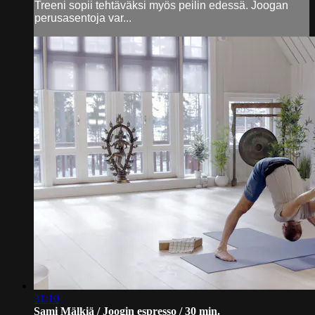
Treeni sopii tehtäväksi myös peilin edessä. Joogan
perusasentoja var...
31:10
Sami Mälkiä / Joogin espresso / 30 min.