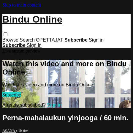
Skip to main content
Bindu Online
Browse
Search
OPETTAJAT
Subscribe
Sign in
Subscribe
Sign In
Live stream preview
Watch this video and more on Bindu
Online
Watch this video and more on Bindu Online
Subscribe
Already subscribed?
Sign in
Perna-mahalaukun yinjooga / 60 min.
ASANA
• 1h 0m