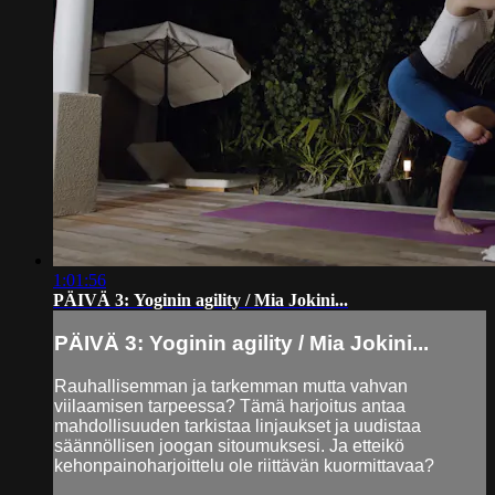
1:01:56
PÄIVÄ 3: Yoginin agility / Mia Jokini...
PÄIVÄ 3: Yoginin agility / Mia Jokini...
Rauhallisemman ja tarkemman mutta vahvan
viilaamisen tarpeessa? Tämä harjoitus antaa
mahdollisuuden tarkistaa linjaukset ja uudistaa
säännöllisen joogan sitoumuksesi. Ja etteikö
kehonpainoharjoittelu ole riittävän kuormittavaa?