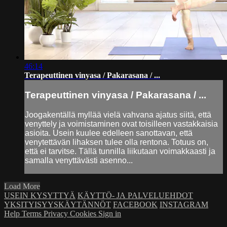
46:14
Terapeuttinen vinyasa / Pakarasana / ...
Terapeuttinen vinyasa / Pakarasana / ...
Joogakentällä myllää vielä vahvana ajatus siitä, että
venyttely ja voimistaminen ovat toisilleen vastakkaisia
asioita. Usein kuulee edelleen sanottavan, että
venytettävän lihaksen tulee olla rentona. Totuus on,
että ei tarvitse. Tällä tunnilla liikutaan voimakkaasti ja
samalla venyttävästi asenno...
Load More
USEIN KYSYTTYÄ
KÄYTTÖ- JA PALVELUEHDOT
YKSITYISYYSKÄYTÄNNÖT
FACEBOOK
INSTAGRAM
Help
Terms
Privacy
Cookies
Sign in