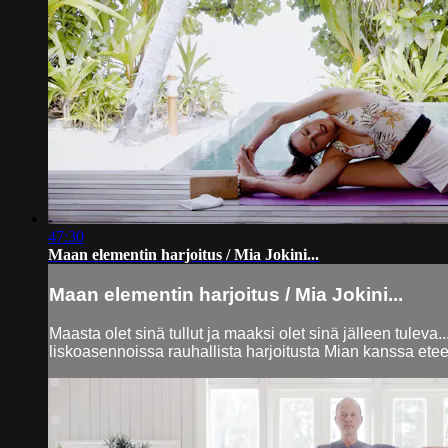
47:30
Maan elementin harjoitus / Mia Jokini...
Maan elementin harjoitus / Mia Jokini...
Maasta olet sinä tullut ja maaksi olet sinä jälleen tulev
liskoasennoissa rauhallista harjoitusta Mian kanssa eteenp