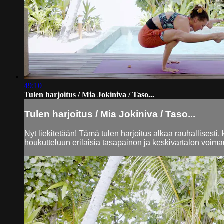
49:10
Tulen harjoitus / Mia Jokiniva / Taso...
Tulen harjoitus / Mia Jokiniva / Taso...
Nyt liekitetään! Tämä tulen harjoitus alkaa rauhallisesti,
houkutteluun erilaisia tasapainon ja keskivartalon voim