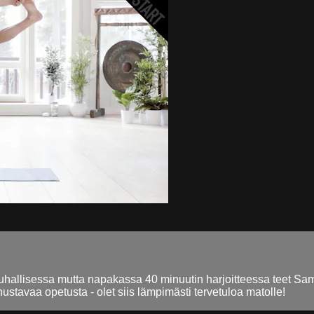
rauhallisessa mutta napakassa 40 minuutin harjoitteessa teet S
ustavaa opetusta - olet siis lämpimästi tervetuloa matolle!