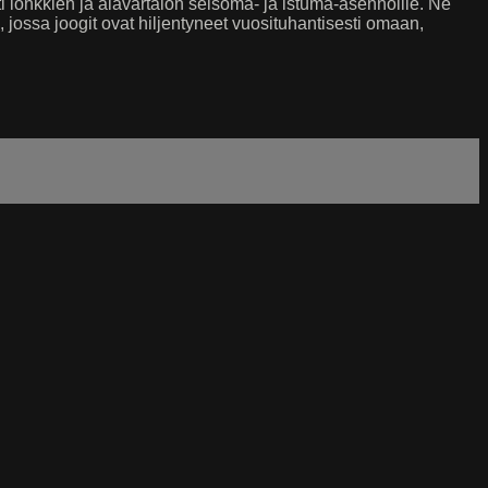
ti lonkkien ja alavartalon seisoma- ja istuma-asennoille. Ne
 jossa joogit ovat hiljentyneet vuosituhantisesti omaan,