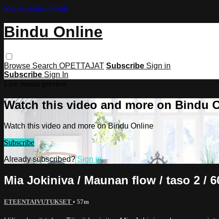
Skip to main content
Bindu Online
Browse
Search
OPETTAJAT
Subscribe
Sign in
Subscribe
Sign In
Live stream preview
Watch this video and more on Bindu 
Watch this video and more on Bindu Online
Subscribe
Already subscribed?
Sign in
Mia Jokiniva / Maunan flow / taso 2 / 6
ETEENTAIVUTUKSET
• 57m