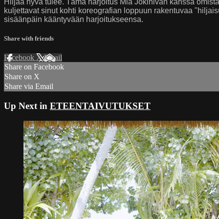
Hiljaa hyvä tulee. Tämä harjoitus Mia Jokinivan kanssa omistaa 
kuljettavat sinut kohti koreografian loppuun rakentuvaa "hilja
sisäänpäin kääntyvään harjoitukseensa.
Share with friends
Facebook
X
Email
Share on Facebook
Share on X
Share via Email
Up Next in
ETEENTAIVUTUKSET