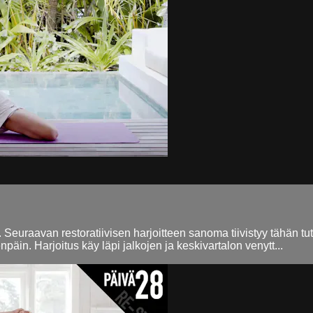
a... Seuraavan restoratiivisen harjoitteen sanoma tiivistyy tähän
äin. Harjoitus käy läpi jalkojen ja keskivartalon venytt...