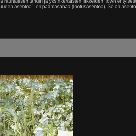
rauhallisen tahdin ja yksinkertaisten liikkeiden flown erityises
isuuden asentoa", eli padmasanaa (lootusasentoa). Se on asento,