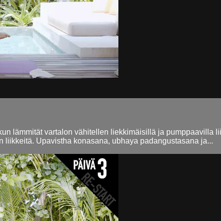
 kun lämmität vartalon vähitellen liekkimäisillä ja pumppaavilla 
an liikkeitä. Upavistha konasana, ubhaya padangustasana ja...