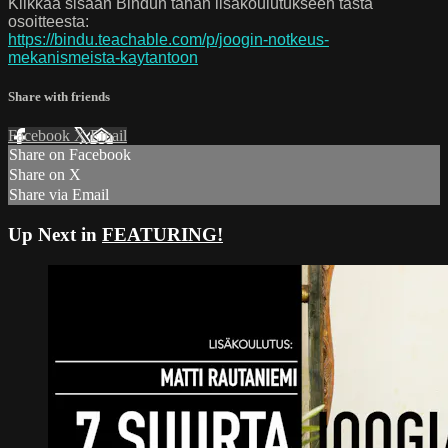
Klikkaa sisään Bindun tähän lisäkoulutukseen tästä
osoitteesta:
https://bindu.teachable.com/p/joogin-notkeus-
mekanismeista-kaytantoon
Share with friends
Facebook
X
Email
Share on Facebook
Share on X
Share via Email
Up Next in
FEATURING!