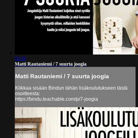
02:29
Matti Rautaniemi / 7 suurta joogia
Matti Rautaniemi / 7 suurta joogia
Klikkaa sisään Bindun tähän lisäkoulutukseen tästä
osoitteesta:
https://bindu.teachable.com/p/7-joogia