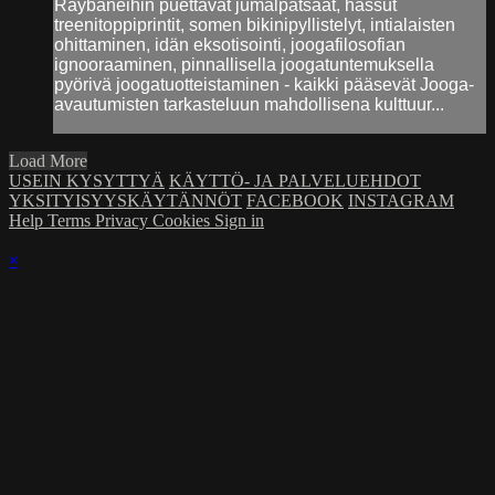
Raybaneihin puettavat jumalpatsaat, hassut
treenitoppiprintit, somen bikinipyllistelyt, intialaisten
ohittaminen, idän eksotisointi, joogafilosofian
ignooraaminen, pinnallisella joogatuntemuksella
pyörivä joogatuotteistaminen - kaikki pääsevät Jooga-
avautumisten tarkasteluun mahdollisena kulttuur...
Load More
USEIN KYSYTTYÄ
KÄYTTÖ- JA PALVELUEHDOT
YKSITYISYYSKÄYTÄNNÖT
FACEBOOK
INSTAGRAM
Help
Terms
Privacy
Cookies
Sign in
×