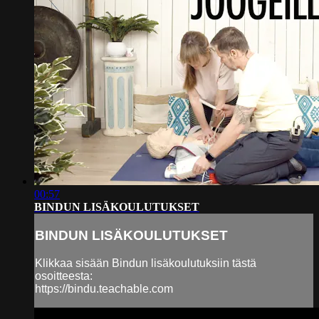
00:57
BINDUN LISÄKOULUTUKSET
BINDUN LISÄKOULUTUKSET
Klikkaa sisään Bindun lisäkoulutuksiin tästä
osoitteesta:
https://bindu.teachable.com