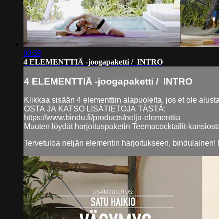
00:59
4 ELEMENTTIÄ -joogapaketti / INTRO
4 ELEMENTTIÄ -joogapaketti / INTRO
Klikkaa sisään 4 elementtiin alapuolelta, jos et ole alust
OSTA JA KATSO LISÄTIETOJA TÄSTÄ:
https://www.bindu.fi/products/nelja-elementtia
Muuten löydät harjoituspaketin Teemacocktailit-kansiost
Tervetuloa neljän elementin harjoitukseen, bindulainen! Ma