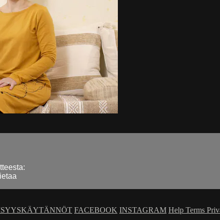
tteesta:
ietaa
ISYYSKÄYTÄNNÖT
FACEBOOK
INSTAGRAM
Help
Terms
Pri