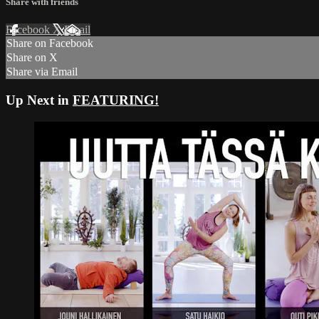
Share with friends
Facebook
X
Email
Share on Facebook
Share on X
Share via Email
Up Next in
FEATURING!