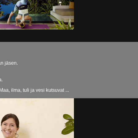
an jäsen.
a.
a, ilma, tuli ja vesi kutsuvat ...