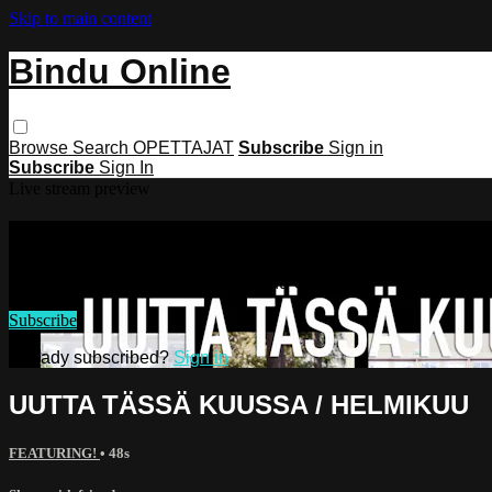
Skip to main content
Bindu Online
Browse
Search
OPETTAJAT
Subscribe
Sign in
Subscribe
Sign In
Live stream preview
Watch this video and more on Bindu 
Watch this video and more on Bindu Online
Subscribe
Already subscribed?
Sign in
UUTTA TÄSSÄ KUUSSA / HELMIKUU
FEATURING!
• 48s