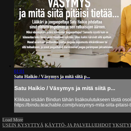
01:01
Satu Haikio / Väsymys ja mitä siitä p...
Satu Haikio / Väsymys ja mitä siitä p...
Klikkaa sisään Bindun tähän lisäkoulutukseen tästä osoi
https://bindu.teachable.com/p/vasymys-mita-siita-pitaisi-t
Load More
USEIN KYSYTTYÄ
KÄYTTÖ- JA PALVELUEHDOT
YKSITY