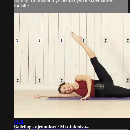
äärelle. Bonuksena yhtaikaa hyvä liikkuvustreeni
lonkille.
31:06
Balleting - ojennukset / Mia Jokiniva...