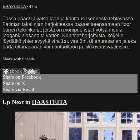
HAASTEITA
• 47m
Tässä pääosin vatsallaan ja konttausasennosta tehtävässä
Fatiman takalinjan harjoitteessa pääset treenaamaan floor
barren tekniikoita, joista on monipuolista hyötyä monia
joogankin asanoita varten. Kun teet harjoitusta, kokeile
löydätkö yhtenevyyttä vira 1:n, vira 3:n, dhanurasanan ja eka
pada uttanasanan voimantuottoon ja liikkuvuusvaateisiin.
Share with friends
Facebook
X
Email
Share on Facebook
Share on X
Share via Email
Up Next in
HAASTEITA