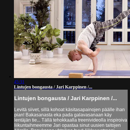
45:31
Lintujen bongausta / Jari Karppinen /...
Lintujen bongausta / Jari Karppinen /...
Levitä siivet, sillä kohoat käsitasapainojen päälle ihan
pian! Bakasanasta eka pada galavasanaan käy
lentäjän tie... Tällä tehokkaalla treenivideolla inspiroiva
liikuntaihmeemme Jari opastaa sinut uusien taitojen