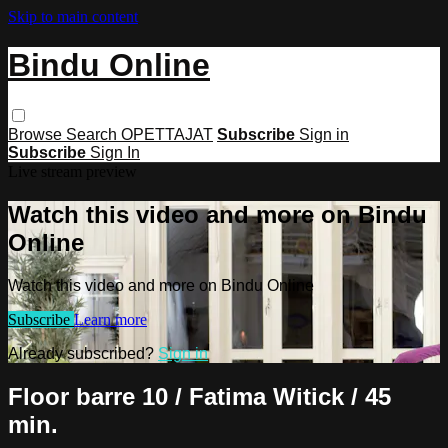
Skip to main content
Bindu Online
Browse
Search
OPETTAJAT
Subscribe
Sign in
Subscribe
Sign In
Live stream preview
Watch this video and more on Bindu
Online
Watch this video and more on Bindu Online
Subscribe
Learn more
Already subscribed?
Sign in
Floor barre 10 / Fatima Witick / 45
min.