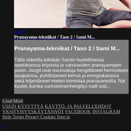
23:09
Pranayama-tekniikat / Taso 2 / Sami M...
Pranayama-tekniikat / Taso 2 / Sami M...
Tällä videolla edetään Samin huolellisessa
opetuksessa kriyoista jo varsinaisten pranayamojen
pariin. Joogit ovat vuosisatoja hengittäneet hermostoon
tasapainoa, puhdistaneet kehoa ja energiakanavia
sekä hiljentäneet mielen toimintaa pranayamoilla. Nyt
kuulet, kuinka vuorosierainhengitys nadi sod...
Load More
USEIN KYSYTTYÄ
KÄYTTÖ- JA PALVELUEHDOT
YKSITYISYYSKÄYTÄNNÖT
FACEBOOK
INSTAGRAM
Help
Terms
Privacy
Cookies
Sign in
×