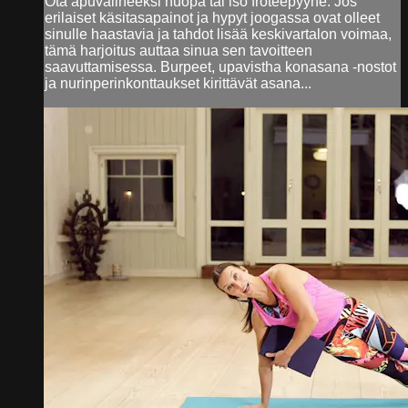
Ota apuvälineeksi huopa tai iso froteepyyhe. Jos
erilaiset käsitasapainot ja hypyt joogassa ovat olleet
sinulle haastavia ja tahdot lisää keskivartalon voimaa,
tämä harjoitus auttaa sinua sen tavoitteen
saavuttamisessa. Burpeet, upavistha konasana -nostot
ja nurinperinkonttaukset kirittävät asana...