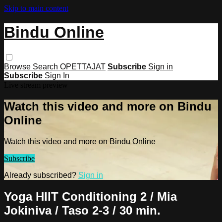
Skip to main content
Bindu Online
Browse
Search
OPETTAJAT
Subscribe
Sign in
Subscribe
Sign In
Live stream preview
Watch this video and more on Bindu
Online
Watch this video and more on Bindu Online
Subscribe
Already subscribed?
Sign in
Yoga HIIT Conditioning 2 / Mia
Jokiniva / Taso 2-3 / 30 min.