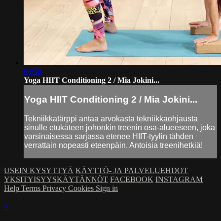
03:50
Yoga HIIT Conditioning 2 / Mia Jokini...
Yoga HIIT Conditioning 2 / Mia Jokini...
Tekniikkatärppi antaa arvokasta tekniikkaohjausta
sinulle etukäteen johonkin treenin osa-alueeseen, joka
varsinaisessa sarjassa etenee HIIT-tyylin tähden
verrattain nopeasti eteenpäin. Antoisia treenihetkiä!
USEIN KYSYTTYÄ
KÄYTTÖ- JA PALVELUEHDOT
YKSITYISYYSKÄYTÄNNÖT
FACEBOOK
INSTAGRAM
Help
Terms
Privacy
Cookies
Sign in
×