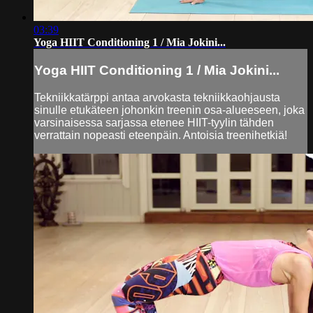
03:39
Yoga HIIT Conditioning 1 / Mia Jokini...
Yoga HIIT Conditioning 1 / Mia Jokini...
Tekniikkatärppi antaa arvokasta tekniikkaohjausta
sinulle etukäteen johonkin treenin osa-alueeseen, joka
varsinaisessa sarjassa etenee HIIT-tyylin tähden
verrattain nopeasti eteenpäin. Antoisia treenihetkiä!