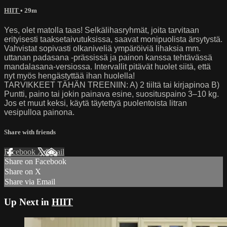
HIIT
• 29m
Yes, olet matolla taas! Selkälihasryhmät, joita tarvitaan
erityisesti taaksetaivutuksissa, saavat monipuolista ärsytystä.
Vahvistat sopivasti olkaniveliä ympäröiviä lihaksia mm.
uttanan padasana -prässissä ja painon kanssa tehtävässä
mandalasana-versiossa. Intervallit pitävät huolet siitä, että
nyt myös hengästyttää ihan huolella!
TARVIKKEET TÄHÄN TREENIIN: A) 2 tiiltä tai kirjapinoa B)
Puntti, paino tai jokin painava esine, suosituspaino 3–10 kg.
Jos et muut keksi, käytä täytettyä puolentoista litran
vesipulloa painona.
Share with friends
Facebook
X
Email
Share on Facebook
Share on X
Share via Email
Up Next in
HIIT